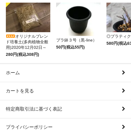
オリジナルブレン
◎プラティク
プラ鉢３号（黒-line）
ド培養土(多肉植物全般
580円(税込6
50円(税込55円)
用)2020年12月02日～
280円(税込308円)
ホーム
カートを見る
特定商取引法に基づく表記
プライバシーポリシー