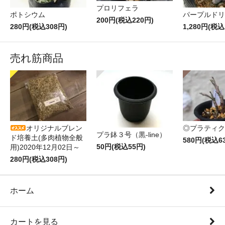
プロリフェラ
ポトシウム
パープルドリ
200円(税込220円)
280円(税込308円)
1,280円(税込
売れ筋商品
オリジナルブレン
◎プラティク
プラ鉢３号（黒-line）
ド培養土(多肉植物全般
580円(税込6
50円(税込55円)
用)2020年12月02日～
280円(税込308円)
ホーム
カートを見る