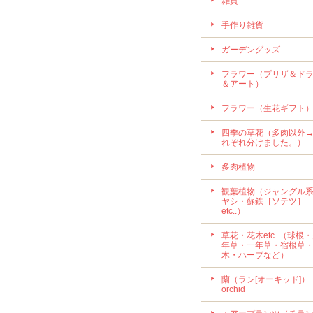
雑貨
手作り雑貨
ガーデングッズ
フラワー（プリザ＆ド
＆アート）
フラワー（生花ギフト
四季の草花（多肉以外
れぞれ分けました。）
多肉植物
観葉植物（ジャングル
ヤシ・蘇鉄［ソテツ］
etc..）
草花・花木etc..（球根
年草・一年草・宿根草
木・ハーブなど）
蘭（ラン[オーキッド]）
orchid