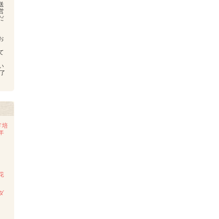
送
営
だ
お
、
て
い
了
ド培
年
花
ダ