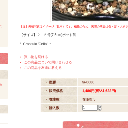
ご
【注】掲載写真はイメージ（見本）です。植物のため、実際の商品は色・形・大きさet
【サイズ】２．５号(7.5cm)ポット苗
*- Crassula 'Celia' -*
買い物を続ける
この商品について問い合わせる
この商品を友達に教える
・ 型番
ta-0686
ら
・ 販売価格
1,480円(税込1,628円)
・ 在庫数
在庫数 5
・ 購入数