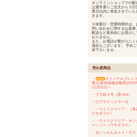
オンラインショップでの配
は通常通りご注文から３日
業日以内に発送させていた
きます。
※休業日・営業時間外は、
問い合わせに関するお返事
配送など基本的にお受けし
おりません。
また、お電話が繋がりにく
場合もございます。 予めご
承下さいませ。
売れ筋商品
・
オリジナルブレン
養土(多肉植物全般用)2020
12月02日～
・プラ鉢３号（黒-line）
・◎プラティクラーダ
・・ウトリクラリア・（青
ウサギゴケ）
・・ウトリクラリア・サン
ーソニー（ウサギゴケ）
・まいっちんＧｏｏ！モス