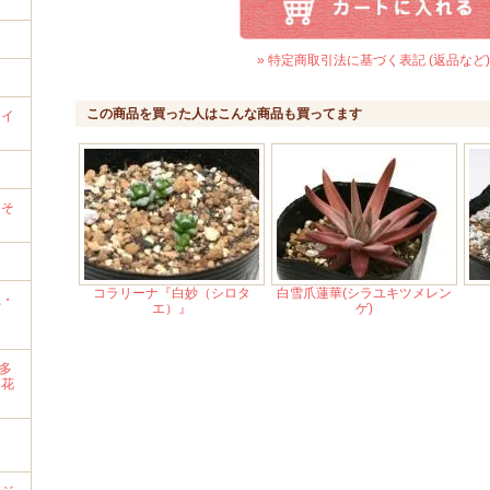
» 特定商取引法に基づく表記 (返品など)
この商品を買った人はこんな商品も買ってます
ライ
）
→そ
コラリーナ『白妙（シロタ
白雪爪蓮華(シラユキツメレン
系・
エ）』
ゲ)
・多
・花