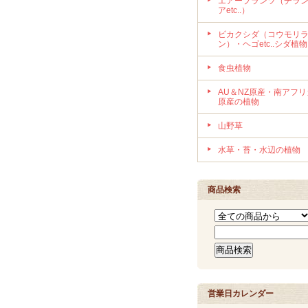
エアープランツ（チラ
アetc..）
ビカクシダ（コウモリ
ン）・ヘゴetc..シダ植物
食虫植物
AU＆NZ原産・南アフリ
原産の植物
山野草
水草・苔・水辺の植物
商品検索
営業日カレンダー