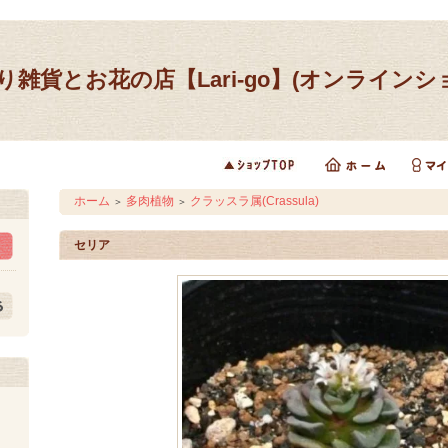
り雑貨とお花の店【Lari-go】(オンラインシ
ホーム
多肉植物
クラッスラ属(Crassula)
＞
＞
セリア