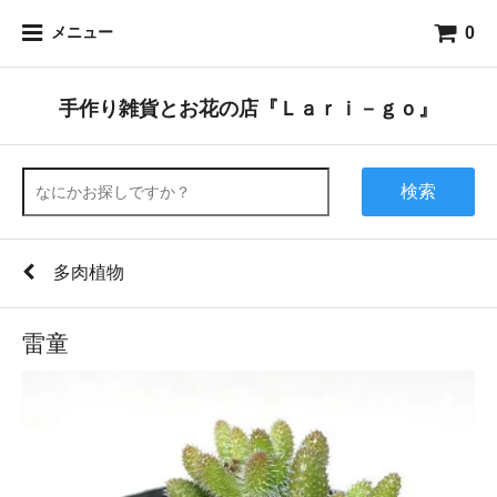
0
メニュー
手作り雑貨とお花の店『Ｌａｒｉ－ｇｏ』
検索
多肉植物
雷童