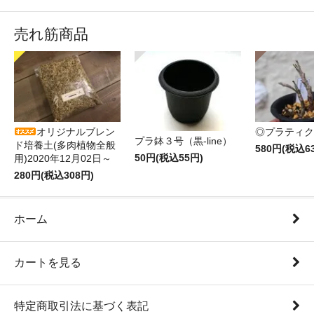
売れ筋商品
オリジナルブレン
◎プラティク
プラ鉢３号（黒-line）
ド培養土(多肉植物全般
580円(税込6
50円(税込55円)
用)2020年12月02日～
280円(税込308円)
ホーム
カートを見る
特定商取引法に基づく表記