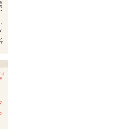
送
営
だ
お
、
て
い
了
ド培
年
花
ダ