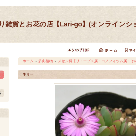
り雑貨とお花の店【Lari-go】(オンラインシ
ホーム
多肉植物
メセン科【リトープス属・コノフィツム属・そ
＞
＞
ネリー