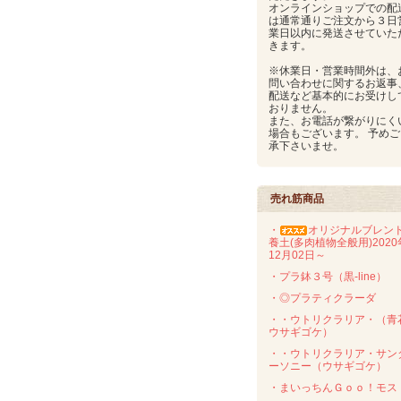
オンラインショップでの配
は通常通りご注文から３日
業日以内に発送させていた
きます。
※休業日・営業時間外は、
問い合わせに関するお返事
配送など基本的にお受けし
おりません。
また、お電話が繋がりにく
場合もございます。 予めご
承下さいませ。
売れ筋商品
・
オリジナルブレン
養土(多肉植物全般用)2020
12月02日～
・プラ鉢３号（黒-line）
・◎プラティクラーダ
・・ウトリクラリア・（青
ウサギゴケ）
・・ウトリクラリア・サン
ーソニー（ウサギゴケ）
・まいっちんＧｏｏ！モス