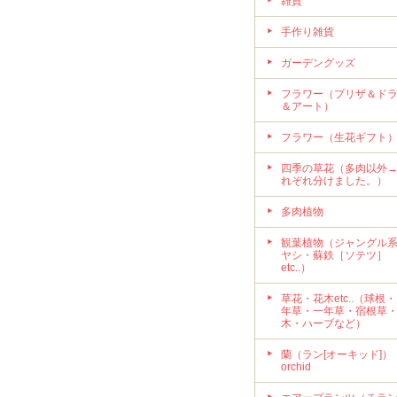
雑貨
手作り雑貨
ガーデングッズ
フラワー（プリザ＆ド
＆アート）
フラワー（生花ギフト
四季の草花（多肉以外
れぞれ分けました。）
多肉植物
観葉植物（ジャングル
ヤシ・蘇鉄［ソテツ］
etc..）
草花・花木etc..（球根
年草・一年草・宿根草
木・ハーブなど）
蘭（ラン[オーキッド]）
orchid