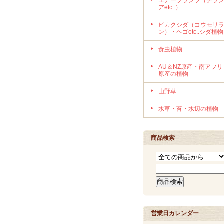
エアープランツ（チラ
アetc..）
ビカクシダ（コウモリ
ン）・ヘゴetc..シダ植物
食虫植物
AU＆NZ原産・南アフリ
原産の植物
山野草
水草・苔・水辺の植物
商品検索
営業日カレンダー