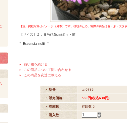
ご
【注】掲載写真はイメージ（見本）です。植物のため、実際の商品は色・形・大きさet
【サイズ】２．５号(7.5cm)ポット苗
*- Braunsia 'nelii' -*
買い物を続ける
この商品について問い合わせる
この商品を友達に教える
ら
・ 型番
ta-0789
・ 販売価格
580円(税込638円)
・ 在庫数
在庫数 5
・ 購入数