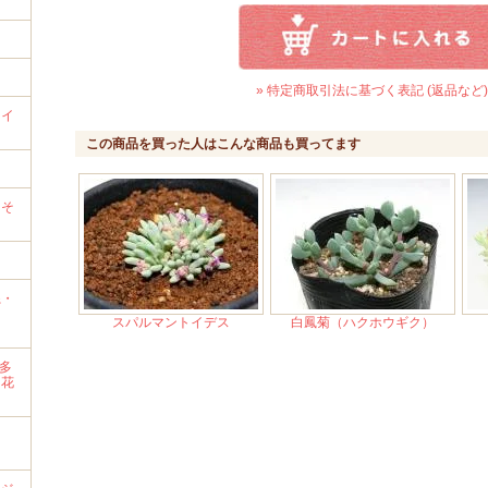
» 特定商取引法に基づく表記 (返品など)
ライ
この商品を買った人はこんな商品も買ってます
）
→そ
系・
スパルマントイデス
白鳳菊（ハクホウギク）
・多
・花