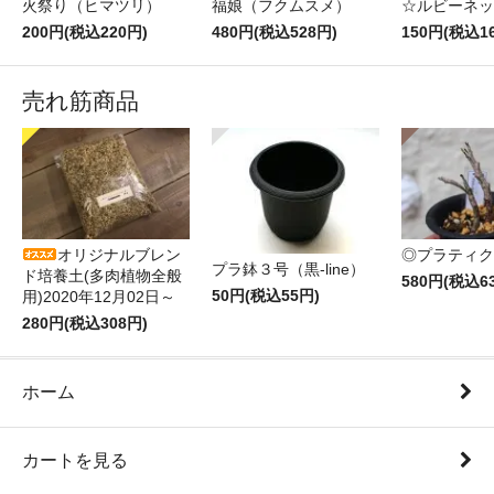
火祭り（ヒマツリ）
福娘（フクムスメ）
☆ルビーネッ
200円(税込220円)
480円(税込528円)
150円(税込1
売れ筋商品
オリジナルブレン
◎プラティク
プラ鉢３号（黒-line）
ド培養土(多肉植物全般
580円(税込6
50円(税込55円)
用)2020年12月02日～
280円(税込308円)
ホーム
カートを見る