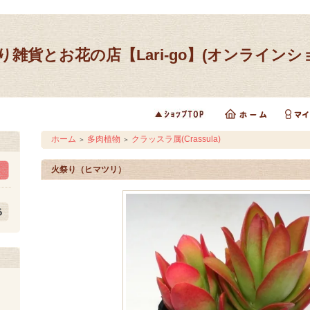
り雑貨とお花の店【Lari-go】(オンラインシ
ホーム
多肉植物
クラッスラ属(Crassula)
＞
＞
火祭り（ヒマツリ）