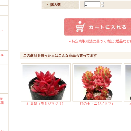
・ 購入数
ライ
» 特定商取引法に基づく表記 (返品など)
）
→そ
この商品を買った人はこんな商品も買ってます
系・
・多
・花
紅葉祭（モミジマツリ）
虹の玉（ニジノタマ）