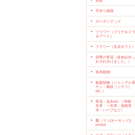
雑貨
手作り雑貨
ガーデングッズ
フラワー（プリザ＆ド
＆アート）
フラワー（生花ギフト
四季の草花（多肉以外
れぞれ分けました。）
多肉植物
観葉植物（ジャングル
ヤシ・蘇鉄［ソテツ］
etc..）
草花・花木etc..（球根
年草・一年草・宿根草
木・ハーブなど）
蘭（ラン[オーキッド]）
orchid