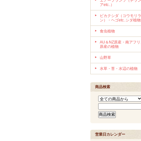
エアープランツ（チラ
アetc..）
ビカクシダ（コウモリ
ン）・ヘゴetc..シダ植物
食虫植物
AU＆NZ原産・南アフリ
原産の植物
山野草
水草・苔・水辺の植物
商品検索
営業日カレンダー