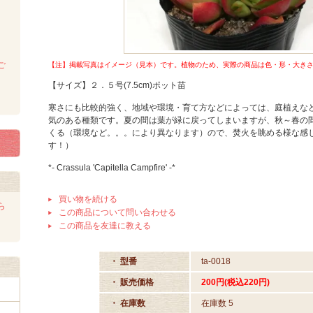
ご
【注】掲載写真はイメージ（見本）です。植物のため、実際の商品は色・形・大きさet
【サイズ】２．５号(7.5cm)ポット苗
寒さにも比較的強く、地域や環境・育て方などによっては、庭植えな
気のある種類です。夏の間は葉が緑に戻ってしまいますが、秋～春の
くる（環境など。。。により異なります）ので、焚火を眺める様な感
す！）
*- Crassula 'Capitella Campfire' -*
買い物を続ける
ら
この商品について問い合わせる
この商品を友達に教える
・ 型番
ta-0018
・ 販売価格
200円(税込220円)
・ 在庫数
在庫数 5