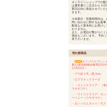
オンラインショップでの配
は通常通りご注文から３日
業日以内に発送させていた
きます。
※休業日・営業時間外は、
問い合わせに関するお返事
配送など基本的にお受けし
おりません。
また、お電話が繋がりにく
場合もございます。 予めご
承下さいませ。
売れ筋商品
・
オリジナルブレン
養土(多肉植物全般用)2020
12月02日～
・プラ鉢３号（黒-line）
・◎プラティクラーダ
・・ウトリクラリア・（青
ウサギゴケ）
・・ウトリクラリア・サン
ーソニー（ウサギゴケ）
・まいっちんＧｏｏ！モス