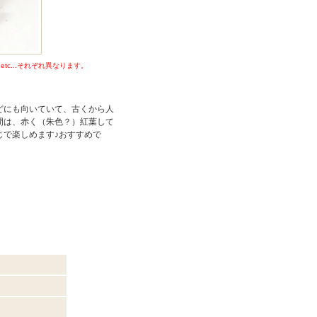
c...それぞれ異なります。
どにも向いていて、古くから人
間は、赤く（朱色？）紅葉して
じで楽しめます♪おすすめで