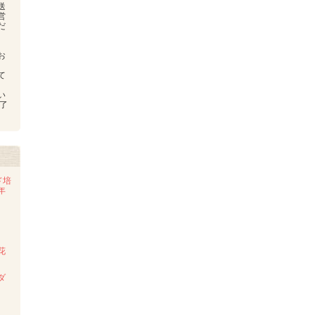
送
営
だ
お
、
て
い
了
ド培
年
花
ダ