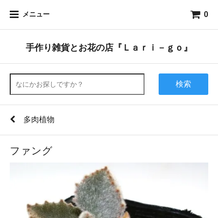
0
メニュー
手作り雑貨とお花の店『Ｌａｒｉ－ｇｏ』
検索
多肉植物
ファング