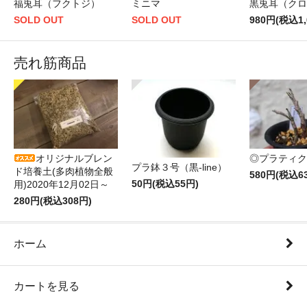
福兎耳（フクトジ）
ミニマ
黒兎耳（クロ
SOLD OUT
SOLD OUT
980円(税込1,
売れ筋商品
オリジナルブレン
◎プラティク
プラ鉢３号（黒-line）
ド培養土(多肉植物全般
580円(税込6
50円(税込55円)
用)2020年12月02日～
280円(税込308円)
ホーム
カートを見る