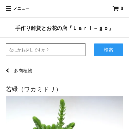
0
メニュー
手作り雑貨とお花の店『Ｌａｒｉ－ｇｏ』
検索
多肉植物
若緑（ワカミドリ）