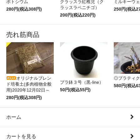
ポトシウム
クラッスラ紅稚児（ク
ミルキーウェ
ラッスラベニチゴ）
280円(税込308円)
250円(税込2
200円(税込220円)
売れ筋商品
オリジナルブレン
◎プラティク
プラ鉢３号（黒-line）
ド培養土(多肉植物全般
580円(税込6
50円(税込55円)
用)2020年12月02日～
280円(税込308円)
ホーム
カートを見る