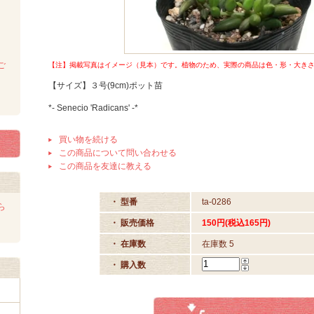
ご
【注】掲載写真はイメージ（見本）です。植物のため、実際の商品は色・形・大きさet
【サイズ】３号(9cm)ポット苗
*- Senecio 'Radicans' -*
買い物を続ける
この商品について問い合わせる
この商品を友達に教える
・ 型番
ta-0286
ら
・ 販売価格
150円(税込165円)
・ 在庫数
在庫数 5
・ 購入数