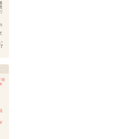
送
営
だ
お
、
て
い
了
ド培
年
花
ダ