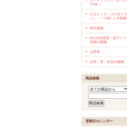
エアープランツ（チラ
アetc..）
ビカクシダ（コウモリ
ン）・ヘゴetc..シダ植物
食虫植物
AU＆NZ原産・南アフリ
原産の植物
山野草
水草・苔・水辺の植物
商品検索
営業日カレンダー