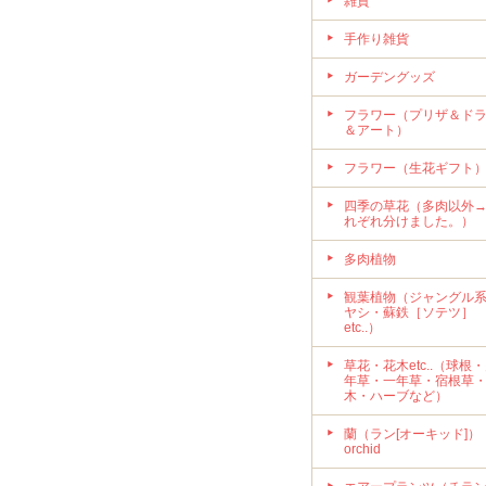
雑貨
手作り雑貨
ガーデングッズ
フラワー（プリザ＆ド
＆アート）
フラワー（生花ギフト
四季の草花（多肉以外
れぞれ分けました。）
多肉植物
観葉植物（ジャングル
ヤシ・蘇鉄［ソテツ］
etc..）
草花・花木etc..（球根
年草・一年草・宿根草
木・ハーブなど）
蘭（ラン[オーキッド]）
orchid