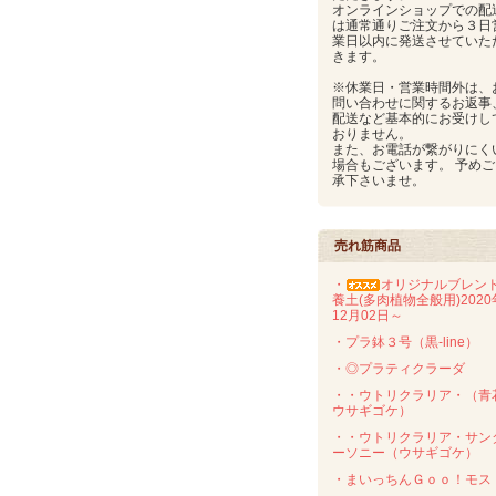
オンラインショップでの配
は通常通りご注文から３日
業日以内に発送させていた
きます。
※休業日・営業時間外は、
問い合わせに関するお返事
配送など基本的にお受けし
おりません。
また、お電話が繋がりにく
場合もございます。 予めご
承下さいませ。
売れ筋商品
・
オリジナルブレン
養土(多肉植物全般用)2020
12月02日～
・プラ鉢３号（黒-line）
・◎プラティクラーダ
・・ウトリクラリア・（青
ウサギゴケ）
・・ウトリクラリア・サン
ーソニー（ウサギゴケ）
・まいっちんＧｏｏ！モス