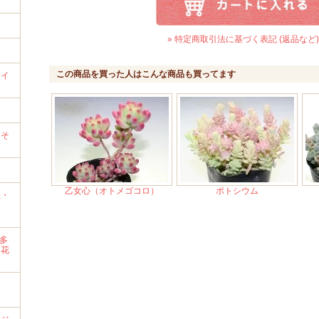
» 特定商取引法に基づく表記 (返品など)
この商品を買った人はこんな商品も買ってます
ライ
）
→そ
乙女心（オトメゴコロ）
ポトシウム
系・
・多
・花