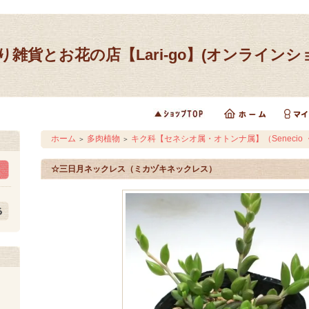
り雑貨とお花の店【Lari-go】(オンラインシ
ホーム
多肉植物
キク科【セネシオ属・オトンナ属】（Senecio ・ 
＞
＞
☆三日月ネックレス（ミカヅキネックレス）