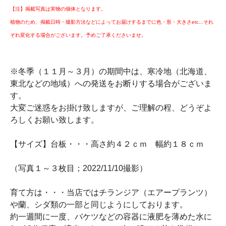
【注】掲載写真は実物の個体となります。
植物のため、掲載日時・撮影方法などによってお届けするまでに色・形・大きさetc...それ
ぞれ変化する場合がございます。予めご了承くださいませ。
※冬季（１１月～３月）の期間中は、寒冷地（北海道、
東北などの地域）への発送をお断りする場合がございま
す。
大変ご迷惑をお掛け致しますが、ご理解の程、どうぞよ
ろしくお願い致します。
【サイズ】台板・・・高さ約４２ｃｍ 幅約１８ｃｍ
（写真１～３枚目；2022/11/10撮影）
育て方は・・・当店ではチランジア（エアープランツ）
や蘭、シダ類の一部と同じようにしております。
約一週間に一度、バケツなどの容器に液肥を薄めた水に