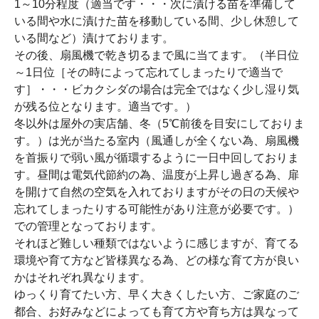
1～10分程度（適当です・・・次に漬ける苗を準備して
いる間や水に漬けた苗を移動している間、少し休憩して
いる間など）漬けております。
その後、扇風機で乾き切るまで風に当てます。（半日位
～1日位［その時によって忘れてしまったりで適当で
す］・・・ビカクシダの場合は完全ではなく少し湿り気
が残る位となります。適当です。）
冬以外は屋外の実店舗、冬（5℃前後を目安にしておりま
す。）は光が当たる室内（風通しが全くない為、扇風機
を首振りで弱い風が循環するように一日中回しておりま
す。昼間は電気代節約の為、温度が上昇し過ぎる為、扉
を開けて自然の空気を入れておりますがその日の天候や
忘れてしまったりする可能性があり注意が必要です。）
での管理となっております。
それほど難しい種類ではないように感じますが、育てる
環境や育て方など皆様異なる為、どの様な育て方が良い
かはそれぞれ異なります。
ゆっくり育てたい方、早く大きくしたい方、ご家庭のご
都合、お好みなどによっても育て方や育ち方は異なって