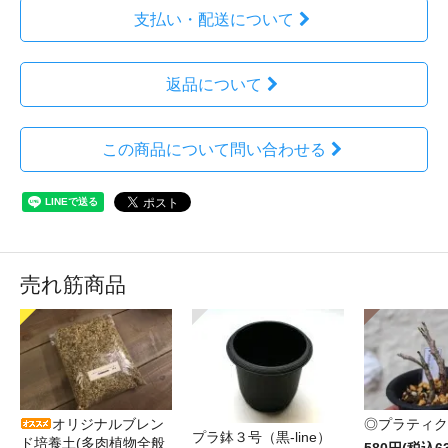
支払い・配送について
返品について
この商品について問い合わせる
売れ筋商品
オリジナルブレン
◎プラティク
プラ鉢３号（黒-line）
ド培養土(多肉植物全般