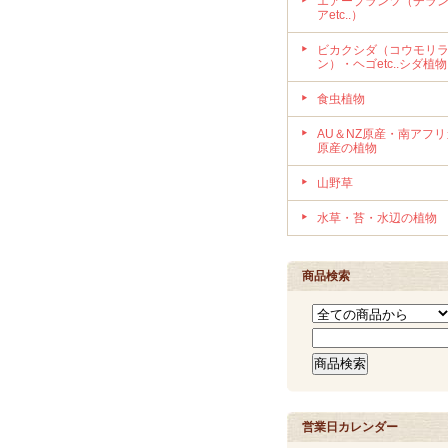
エアープランツ（チラ
アetc..）
ビカクシダ（コウモリ
ン）・ヘゴetc..シダ植物
食虫植物
AU＆NZ原産・南アフリ
原産の植物
山野草
水草・苔・水辺の植物
商品検索
営業日カレンダー