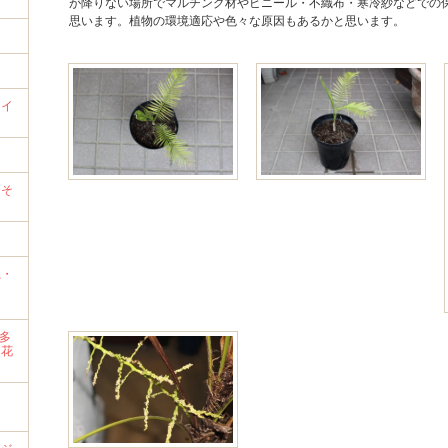
が降りない場所でマルチング材やビニール・不織布・寒冷紗などでの
思います。植物の環境適応や色々な原因もあるかと思います。
ライ
）
→そ
系・
・多
・花