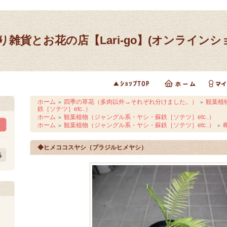
り雑貨とお花の店【Lari-go】(オンラインシ
ホーム
四季の草花（多肉以外→それぞれ分けました。）
観葉植
＞
＞
鉄［ソテツ］etc..）
ホーム
観葉植物（ジャングル系・ヤシ・蘇鉄［ソテツ］etc..）
＞
ホーム
観葉植物（ジャングル系・ヤシ・蘇鉄［ソテツ］etc..）
＞
＞
◆ヒメココスヤシ（ブラジルヒメヤシ）