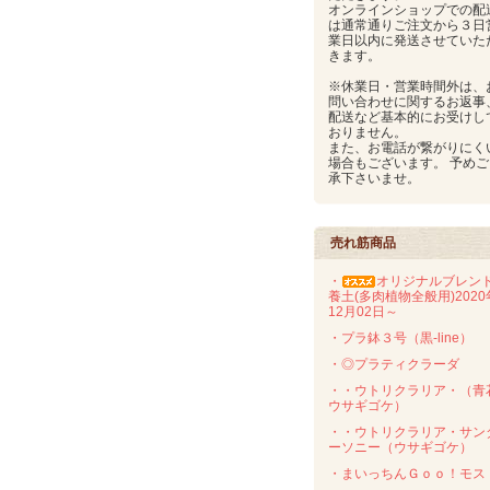
オンラインショップでの配
は通常通りご注文から３日
業日以内に発送させていた
きます。
※休業日・営業時間外は、
問い合わせに関するお返事
配送など基本的にお受けし
おりません。
また、お電話が繋がりにく
場合もございます。 予めご
承下さいませ。
売れ筋商品
・
オリジナルブレン
養土(多肉植物全般用)2020
12月02日～
・プラ鉢３号（黒-line）
・◎プラティクラーダ
・・ウトリクラリア・（青
ウサギゴケ）
・・ウトリクラリア・サン
ーソニー（ウサギゴケ）
・まいっちんＧｏｏ！モス