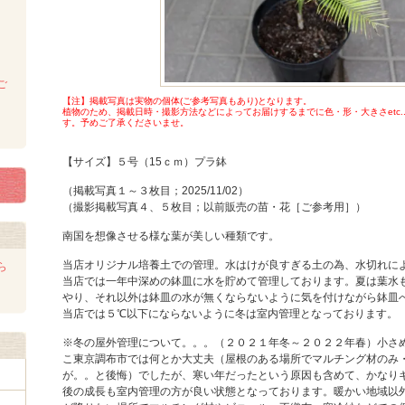
ご
【注】掲載写真は実物の個体(ご参考写真もあり)となります。
植物のため、掲載日時・撮影方法などによってお届けするまでに色・形・大きさetc.
す。予めご了承くださいませ。
【サイズ】５号（15ｃｍ）プラ鉢
（掲載写真１～３枚目；2025/11/02）
（撮影掲載写真４、５枚目；以前販売の苗・花［ご参考用］）
南国を想像させる様な葉が美しい種類です。
当店オリジナル培養土での管理。水はけが良すぎる土の為、水切れに
ら
当店では一年中深めの鉢皿に水を貯めて管理しております。夏は葉水
やり、それ以外は鉢皿の水が無くならないように気を付けながら鉢皿
当店では５℃以下にならないように冬は室内管理となっております。
※冬の屋外管理について。。。（２０２１年冬～２０２２年春）小さ
こ東京調布市では何とか大丈夫（屋根のある場所でマルチング材のみ
が。。と後悔）でしたが、寒い年だったという原因も含めて、かなり
後の成長も室内管理の方が良い状態となっております。暖かい地域以