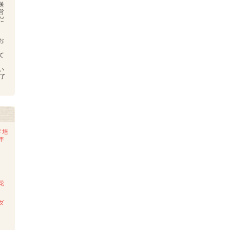
送
営
だ
お
、
て
い
了
ド培
年
花
ダ