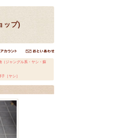
ョップ)
物（ジャングル系・ヤシ・蘇
椰子［ヤシ］