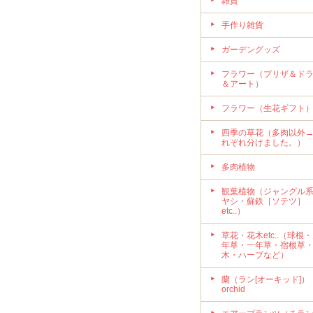
雑貨
手作り雑貨
ガーデングッズ
フラワー（プリザ＆ド
＆アート）
フラワー（生花ギフト
四季の草花（多肉以外
れぞれ分けました。）
多肉植物
観葉植物（ジャングル
ヤシ・蘇鉄［ソテツ］
etc..）
草花・花木etc..（球根
年草・一年草・宿根草
木・ハーブなど）
蘭（ラン[オーキッド]）
orchid