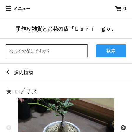
0
メニュー
手作り雑貨とお花の店『Ｌａｒｉ－ｇｏ』
検索
多肉植物
★エゾリス