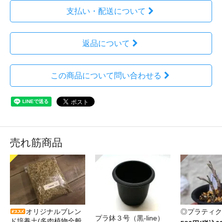
支払い・配送について
返品について
この商品について問い合わせる
売れ筋商品
オリジナルブレン
◎プラティク
プラ鉢３号（黒-line）
ド培養土(多肉植物全般