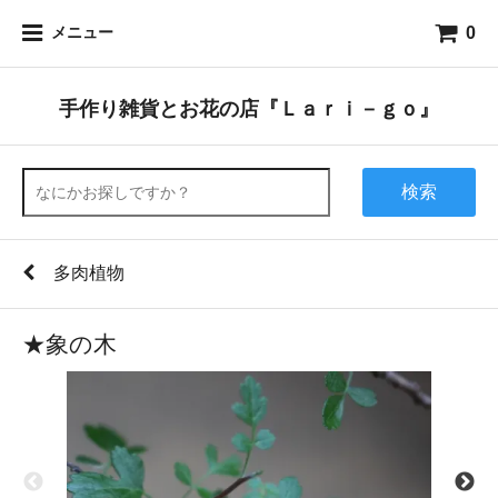
0
メニュー
手作り雑貨とお花の店『Ｌａｒｉ－ｇｏ』
検索
多肉植物
★象の木