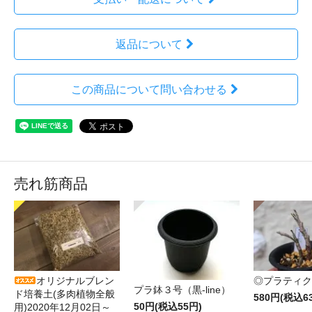
返品について
この商品について問い合わせる
売れ筋商品
オリジナルブレン
◎プラティク
プラ鉢３号（黒-line）
ド培養土(多肉植物全般
580円(税込6
50円(税込55円)
用)2020年12月02日～