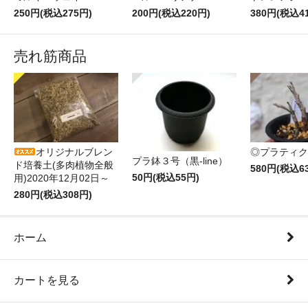
250円(税込275円)
200円(税込220円)
380円(税込4
売れ筋商品
オリジナルブレン
◎プラティク
プラ鉢３号（黒-line）
ド培養土(多肉植物全般
580円(税込6
50円(税込55円)
用)2020年12月02日～
280円(税込308円)
ホーム
カートを見る