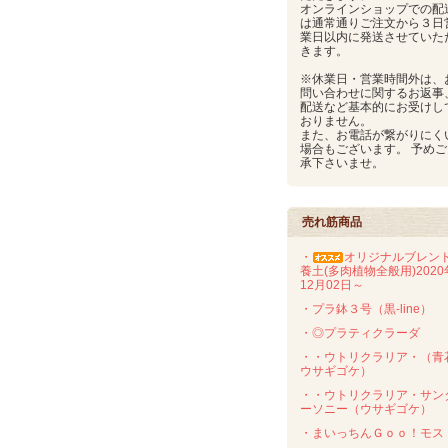
オンラインショップでの配
は通常通りご注文から３日
業日以内に発送させていた
きます。
※休業日・営業時間外は、
問い合わせに関するお返事
配送など基本的にお受けし
おりません。
また、お電話が繋がりにく
場合もございます。 予めご
承下さいませ。
売れ筋商品
・
オリジナルブレン
養土(多肉植物全般用)2020
12月02日～
・プラ鉢３号（黒-line）
・◎プラティクラーダ
・・ウトリクラリア・（青
ウサギゴケ）
・・ウトリクラリア・サン
ーソニー（ウサギゴケ）
・まいっちんＧｏｏ！モス