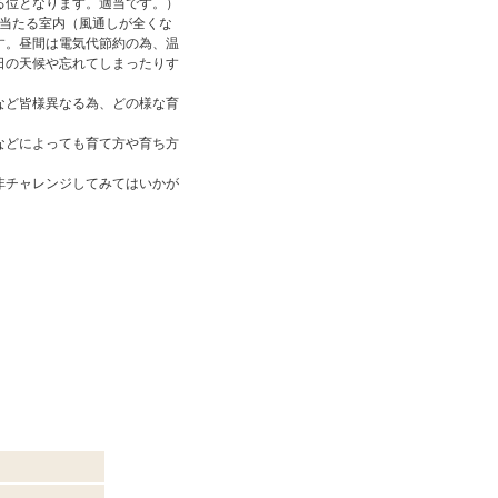
る位となります。適当です。）
が当たる室内（風通しが全くな
す。昼間は電気代節約の為、温
日の天候や忘れてしまったりす
など皆様異なる為、どの様な育
などによっても育て方や育ち方
非チャレンジしてみてはいかが