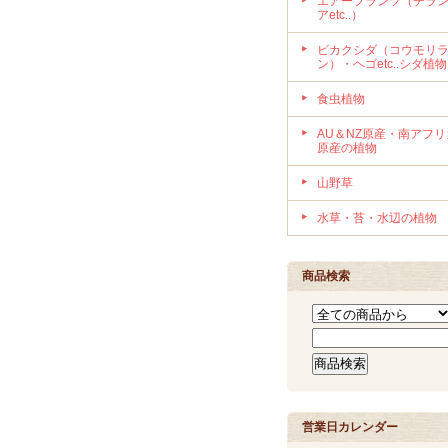
エアープランツ（チラ
アetc..）
ビカクシダ（コウモリ
ン）・ヘゴetc..シダ植物
食虫植物
AU＆NZ原産・南アフリ
原産の植物
山野草
水草・苔・水辺の植物
商品検索
営業日カレンダー