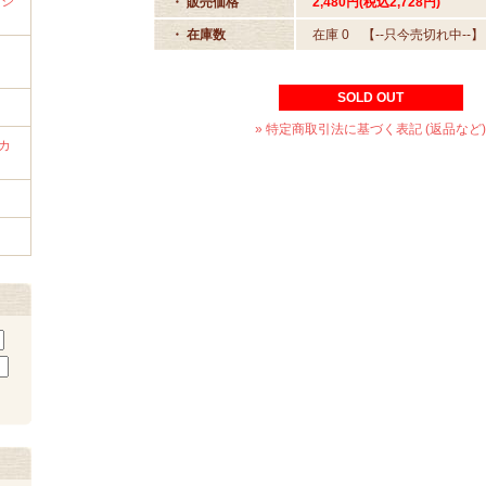
ンジ
・ 販売価格
2,480円(税込2,728円)
・ 在庫数
在庫 0 【--只今売切れ中--】
ラ
SOLD OUT
» 特定商取引法に基づく表記 (返品など)
カ