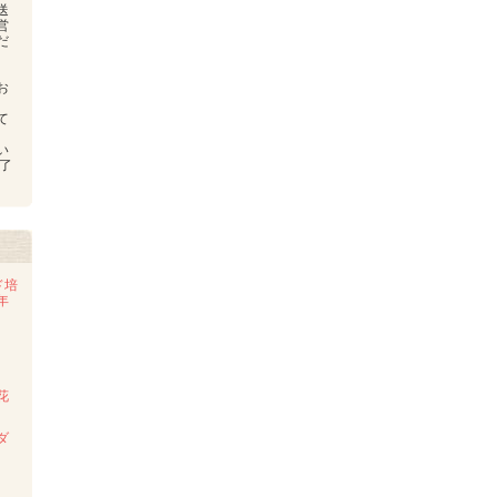
送
営
だ
お
、
て
い
了
ド培
年
花
ダ