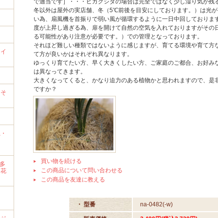
で適当です］・・・ビカクシダの場合は完全ではなく少し湿り気が残
冬以外は屋外の実店舗、冬（5℃前後を目安にしております。）は光
い為、扇風機を首振りで弱い風が循環するように一日中回しておりま
度が上昇し過ぎる為、扉を開けて自然の空気を入れておりますがその
る可能性があり注意が必要です。）での管理となっております。
それほど難しい種類ではないように感じますが、育てる環境や育て方
ライ
て方が良いかはそれぞれ異なります。
ゆっくり育てたい方、早く大きくしたい方、ご家庭のご都合、お好み
は異なってきます。
）
大きくなってくると、かなり迫力のある植物かと思われますので、是
ですか？
→そ
系・
買い物を続ける
・多
この商品について問い合わせる
・花
この商品を友達に教える
・ 型番
na-0482(-w)