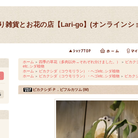
り雑貨とお花の店【Lari-go】(オンラインシ
ホーム
四季の草花（多肉以外→それぞれ分けました。）
ビカク
＞
＞
etc..シダ植物
ホーム
ビカクシダ（コウモリラン）・ヘゴetc..シダ植物
＞
ホーム
ビカクシダ（コウモリラン）・ヘゴetc..シダ植物
ビカク
＞
＞
ビカクシダ-Ｐ．ビフルカツム (W)