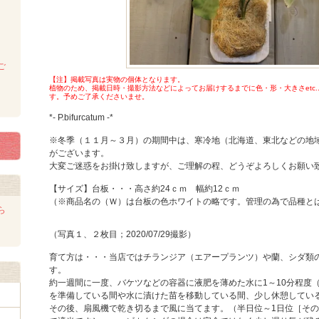
ご
【注】掲載写真は実物の個体となります。
植物のため、掲載日時・撮影方法などによってお届けするまでに色・形・大きさetc.
す。予めご了承くださいませ。
*- P.bifurcatum -*
※冬季（１１月～３月）の期間中は、寒冷地（北海道、東北などの地
がございます。
大変ご迷惑をお掛け致しますが、ご理解の程、どうぞよろしくお願い
【サイズ】台板・・・高さ約24ｃｍ 幅約12ｃｍ
（※商品名の（Ｗ）は台板の色ホワイトの略です。管理の為で品種と
ら
（写真１、２枚目；2020/07/29撮影）
育て方は・・・当店ではチランジア（エアープランツ）や蘭、シダ類
す。
約一週間に一度、バケツなどの容器に液肥を薄めた水に1～10分程度
を準備している間や水に漬けた苗を移動している間、少し休憩してい
その後、扇風機で乾き切るまで風に当てます。（半日位～1日位［そ