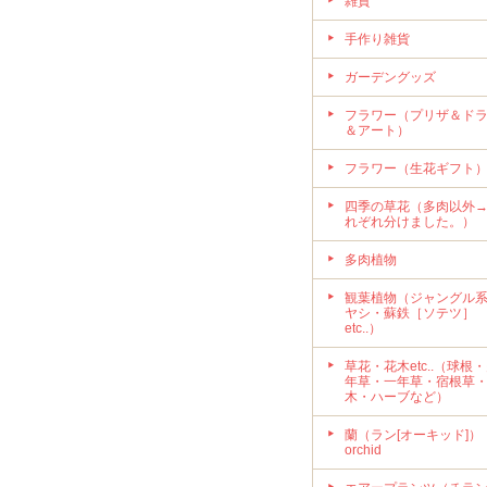
雑貨
手作り雑貨
ガーデングッズ
フラワー（プリザ＆ド
＆アート）
フラワー（生花ギフト
四季の草花（多肉以外
れぞれ分けました。）
多肉植物
観葉植物（ジャングル
ヤシ・蘇鉄［ソテツ］
etc..）
草花・花木etc..（球根
年草・一年草・宿根草
木・ハーブなど）
蘭（ラン[オーキッド]）
orchid