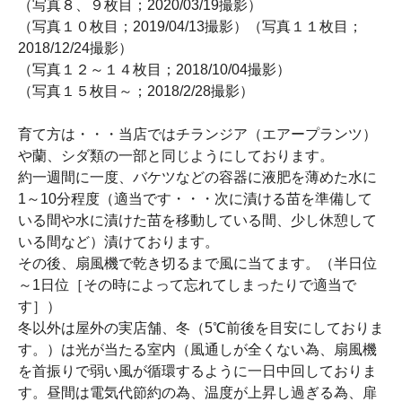
（写真８、９枚目；2020/03/19撮影）
（写真１０枚目；2019/04/13撮影）（写真１１枚目；
2018/12/24撮影）
（写真１２～１４枚目；2018/10/04撮影）
（写真１５枚目～；2018/2/28撮影）
育て方は・・・当店ではチランジア（エアープランツ）
や蘭、シダ類の一部と同じようにしております。
約一週間に一度、バケツなどの容器に液肥を薄めた水に
1～10分程度（適当です・・・次に漬ける苗を準備して
いる間や水に漬けた苗を移動している間、少し休憩して
いる間など）漬けております。
その後、扇風機で乾き切るまで風に当てます。（半日位
～1日位［その時によって忘れてしまったりで適当で
す］）
冬以外は屋外の実店舗、冬（5℃前後を目安にしておりま
す。）は光が当たる室内（風通しが全くない為、扇風機
を首振りで弱い風が循環するように一日中回しておりま
す。昼間は電気代節約の為、温度が上昇し過ぎる為、扉