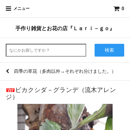
0
メニュー
手作り雑貨とお花の店『Ｌａｒｉ－ｇｏ』
検索
四季の草花（多肉以外→それぞれ分けました。）
ビカクシダ－グランデ（流木アレン
ジ）