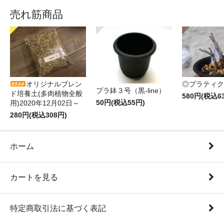
売れ筋商品
オリジナルブレン
◎プラティク
プラ鉢３号（黒-line）
ド培養土(多肉植物全般
580円(税込6
50円(税込55円)
用)2020年12月02日～
280円(税込308円)
ホーム
カートを見る
特定商取引法に基づく表記