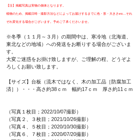
【注】掲載写真は実物の個体となります。
植物のため、掲載日時・撮影方法などによってお届けするまでに色・形・大きさetc...それ
ぞれ変化する場合がございます。予めご了承くださいませ。
※冬季（１１月～３月）の期間中は、寒冷地（北海道、
東北などの地域）への発送をお断りする場合がございま
す。
大変ご迷惑をお掛け致しますが、ご理解の程、どうぞよ
ろしくお願い致します。
【サイズ】台板（流木ではなく、木の加工品［防腐加工
済］）・・・高さ約38ｃｍ 幅約17ｃｍ 厚さ約11ｃｍ
（写真１枚目；2022/10/07撮影）
（写真２、３枚目；2021/10/26撮影）
（写真４、５枚目；2020/10/30撮影）
（写真６、７枚目；2020/07/20撮影）