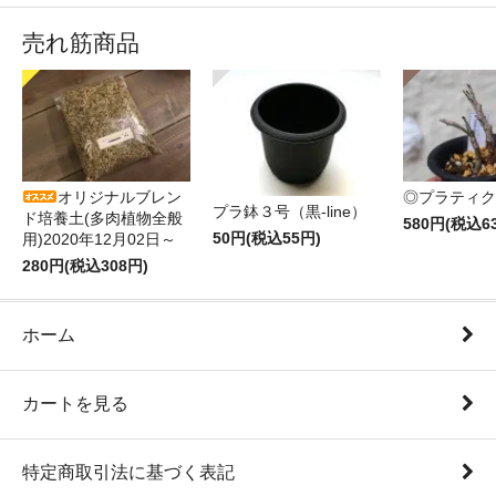
売れ筋商品
オリジナルブレン
◎プラティク
プラ鉢３号（黒-line）
ド培養土(多肉植物全般
580円(税込6
50円(税込55円)
用)2020年12月02日～
280円(税込308円)
ホーム
カートを見る
特定商取引法に基づく表記