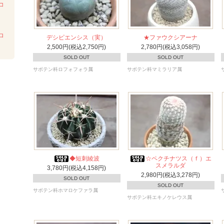
コ
ロ
デシピエンシス（実）
★ファウクシアーナ
2,500円(税込2,750円)
2,780円(税込3,058円)
SOLD OUT
SOLD OUT
サボテン科ロフォフォラ属
サボテン科マミラリア属
◆短刺綾波
☆ペクチナツス（ｆ）エ
スメラルダ
3,780円(税込4,158円)
2,980円(税込3,278円)
SOLD OUT
SOLD OUT
サボテン科ホマロケファラ属
サボテン科エキノケレウス属