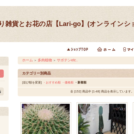
り雑貨とお花の店【Lari-go】(オンラインシ
ホーム
多肉植物
サボテンetc..
＞
＞
カテゴリー別商品
[並び順を変更]
・おすすめ順
・価格順
・新着順
全 [152] 商品中 [1-48] 商品を表示しています。