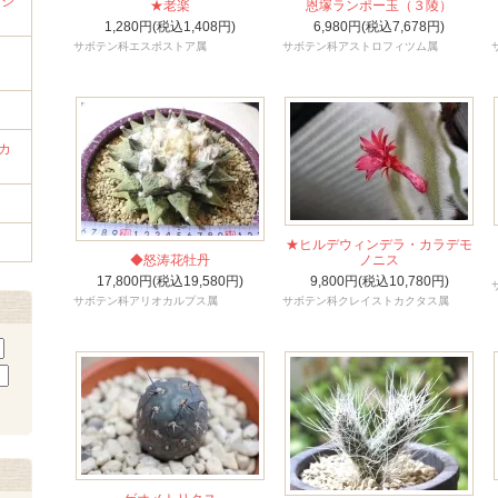
ンジ
★老楽
恩塚ランポー玉（３陵）
1,280円(税込1,408円)
6,980円(税込7,678円)
サボテン科エスポストア属
サボテン科アストロフィツム属
ラ
カ
★ヒルデウィンデラ・カラデモ
◆怒涛花牡丹
ノニス
17,800円(税込19,580円)
9,800円(税込10,780円)
サボテン科アリオカルプス属
サボテン科クレイストカクタス属