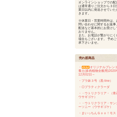
オンラインショップでの配
は通常通りご注文から３日
業日以内に発送させていた
きます。
※休業日・営業時間外は、
問い合わせに関するお返事
配送など基本的にお受けし
おりません。
また、お電話が繋がりにく
場合もございます。 予めご
承下さいませ。
売れ筋商品
・
オリジナルブレン
養土(多肉植物全般用)2020
12月02日～
・プラ鉢３号（黒-line）
・◎プラティクラーダ
・・ウトリクラリア・（青
ウサギゴケ）
・・ウトリクラリア・サン
ーソニー（ウサギゴケ）
・まいっちんＧｏｏ！モス