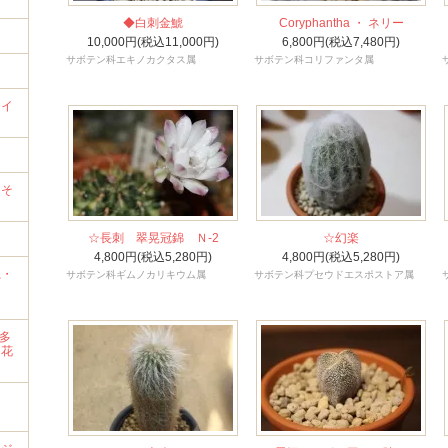
◆白刺金鯱
Coryphantha ・ ネリー
10,000円(税込11,000円)
6,800円(税込7,480円)
サボテン科エキノカクタス属
サボテン科コリファンタ属
ライ
）
→そ
☆長刺 翠晃冠錦 Ｎ-2
☆幻楽
4,800円(税込5,280円)
4,800円(税込5,280円)
系・
サボテン科ギムノカリキウム属
サボテン科プセウドエスポストア属
・多
・花