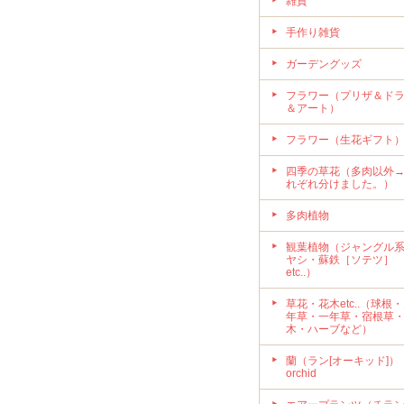
雑貨
手作り雑貨
ガーデングッズ
フラワー（プリザ＆ド
＆アート）
フラワー（生花ギフト
四季の草花（多肉以外
れぞれ分けました。）
多肉植物
観葉植物（ジャングル
ヤシ・蘇鉄［ソテツ］
etc..）
草花・花木etc..（球根
年草・一年草・宿根草
木・ハーブなど）
蘭（ラン[オーキッド]）
orchid