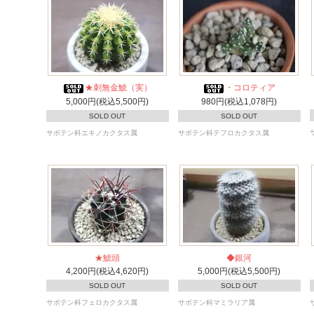
★刺無金鯱（実）
・コロティア
5,000円(税込5,500円)
980円(税込1,078円)
SOLD OUT
SOLD OUT
サボテン科エキノカクタス属
サボテン科テフロカクタス属
★鯱頭
◆銀河
4,200円(税込4,620円)
5,000円(税込5,500円)
SOLD OUT
SOLD OUT
サボテン科フェロカクタス属
サボテン科マミラリア属