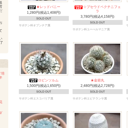
送
営
★レッドバニー
☆プセウドペクチニフェ
だ
ラ
1,280円(税込1,408円)
3,780円(税込4,158円)
SOLD OUT
お
SOLD OUT
サボテン科オプンチア属
、
サボテン科ユーべルマニア属
て
い
了
ド培
年
ロビンソルム
★金箭丸
2,480円(税込2,728円)
1,500円(税込1,650円)
SOLD OUT
SOLD OUT
サボテン科エピテランサ属
サボテン科エスコバリア属
花
ダ