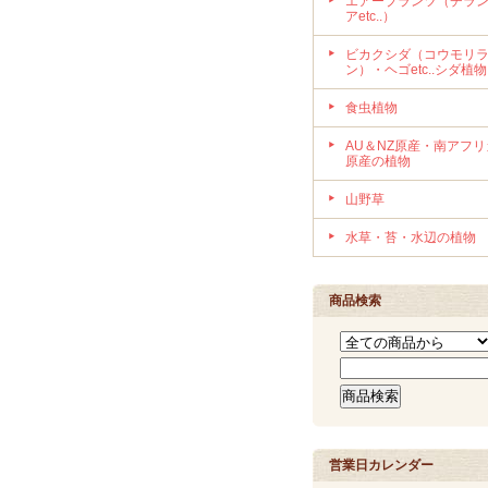
エアープランツ（チラ
アetc..）
ビカクシダ（コウモリ
ン）・ヘゴetc..シダ植物
食虫植物
AU＆NZ原産・南アフリ
原産の植物
山野草
水草・苔・水辺の植物
商品検索
営業日カレンダー