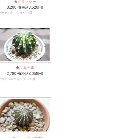
★グラッシー
3,200円(税込3,520円)
サボテン科マミラリア属
◆世界の図
2,780円(税込3,058円)
サボテン科エキノプシス属