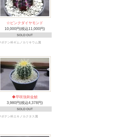
☆ピンクダイヤモンド
10,000円(税込11,000円)
SOLD OUT
サボテン科ギムノカリキウム属
◆早咲強刺金鯱
3,980円(税込4,378円)
SOLD OUT
サボテン科エキノカクタス属