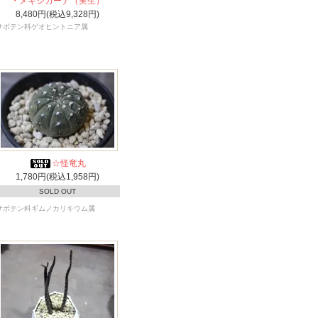
・メキシカーナ（実生）
8,480円(税込9,328円)
サボテン科ゲオヒントニア属
☆怪竜丸
1,780円(税込1,958円)
SOLD OUT
サボテン科ギムノカリキウム属