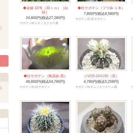
◆金鯱-10号（30ｃｍ）［白
◆柱サボテン（プラ鉢-１本）
鉢］
7,800円(税込8,580円)
24,800円(税込27,280円)
サボテン科-柱サボテン
サボテン科エキノカクタス属
ご
◆柱サボテン（陶器鉢-黒）
☆VOS-104150（実）
49,800円(税込54,780円)
4,780円(税込5,258円)
サボテン科-柱サボテン
サボテン科ギムノカリキウム属
ら