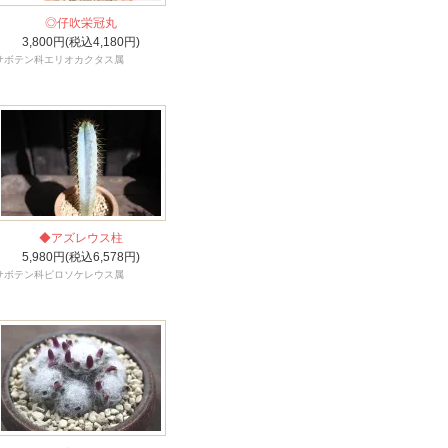
◎仔吹栄冠丸
3,800円(税込4,180円)
サボテン科エリオカクタス属
◆アズレウス柱
5,980円(税込6,578円)
サボテン科ピロソケレウス属