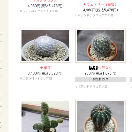
ゲオメトリクス
★ウェベリー（白狐）
4,980円(税込5,478円)
4,980円(税込5,478円)
サボテン科テフロカクタス属
サボテン科テフロカクタス属
土
5
2
9
★満月
☆芳香丸
3,480円(税込3,828円)
980円(税込1,078円)
サボテン科マミラリア属
SOLD OUT
土
サボテン科ドリコテレ属
2
9
6
・
い