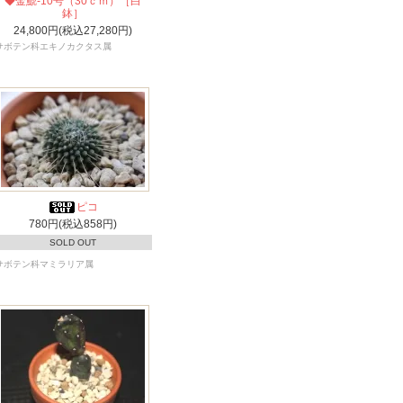
◆金鯱-10号（30ｃｍ）［白
鉢］
24,800円(税込27,280円)
サボテン科エキノカクタス属
ピコ
780円(税込858円)
SOLD OUT
サボテン科マミラリア属