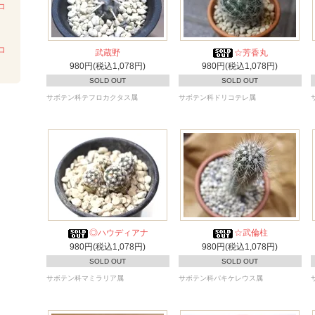
コ
ロ
武蔵野
☆芳香丸
980円(税込1,078円)
980円(税込1,078円)
SOLD OUT
SOLD OUT
サボテン科テフロカクタス属
サボテン科ドリコテレ属
◎ハウディアナ
☆武倫柱
980円(税込1,078円)
980円(税込1,078円)
SOLD OUT
SOLD OUT
サボテン科マミラリア属
サボテン科パキケレウス属