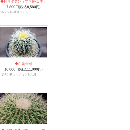
◆柱サボテン（プラ鉢-１本）
7,800円(税込8,580円)
サボテン科-柱サボテン
◆白刺金鯱
10,000円(税込11,000円)
サボテン科エキノカクタス属