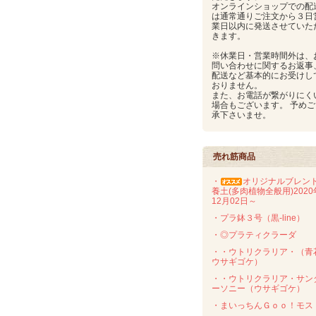
オンラインショップでの配
は通常通りご注文から３日
業日以内に発送させていた
きます。
※休業日・営業時間外は、
問い合わせに関するお返事
配送など基本的にお受けし
おりません。
また、お電話が繋がりにく
場合もございます。 予めご
承下さいませ。
売れ筋商品
・
オリジナルブレン
養土(多肉植物全般用)2020
12月02日～
・プラ鉢３号（黒-line）
・◎プラティクラーダ
・・ウトリクラリア・（青
ウサギゴケ）
・・ウトリクラリア・サン
ーソニー（ウサギゴケ）
・まいっちんＧｏｏ！モス