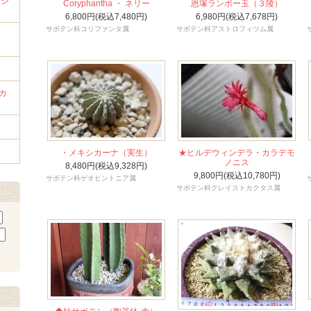
ンジ
Coryphantha ・ ネリー
恩塚ランポー玉（３陵）
6,800円(税込7,480円)
6,980円(税込7,678円)
サボテン科コリファンタ属
サボテン科アストロフィツム属
ラ
カ
・メキシカーナ（実生）
★ヒルデウィンデラ・カラデモ
ノニス
8,480円(税込9,328円)
9,800円(税込10,780円)
サボテン科ゲオヒントニア属
サボテン科クレイストカクタス属