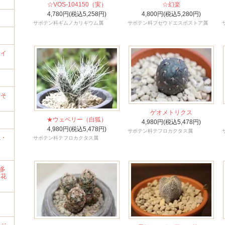
☆VOS-104150（実）
☆幻楽
4,780円(税込5,258円)
4,800円(税込5,280円)
サボテン科ギムノカリキウム属
サボテン科プセウドエスポストア属
ライ
）
→そ
ゲオメトリクス
★ウェベリー（白狐）
4,980円(税込5,478円)
4,980円(税込5,478円)
サボテン科テフロカクタス属
系・
サボテン科テフロカクタス属
・多
・花