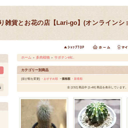
り雑貨とお花の店【Lari-go】(オンラインシ
ホーム
多肉植物
サボテンetc..
＞
＞
カテゴリー別商品
[並び順を変更]
・おすすめ順
・価格順
・新着順
全 [152] 商品中 [1-48] 商品を表示しています。