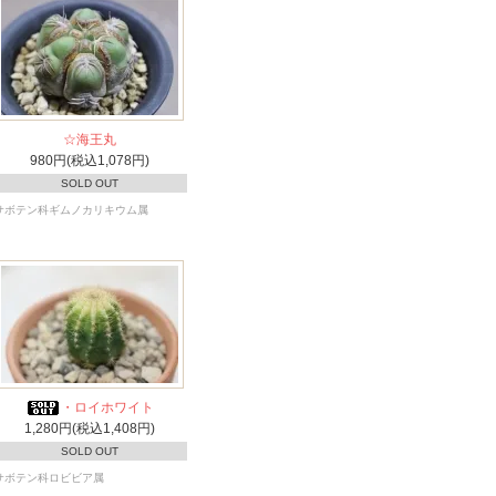
☆海王丸
980円(税込1,078円)
SOLD OUT
サボテン科ギムノカリキウム属
・ロイホワイト
1,280円(税込1,408円)
SOLD OUT
サボテン科ロビビア属