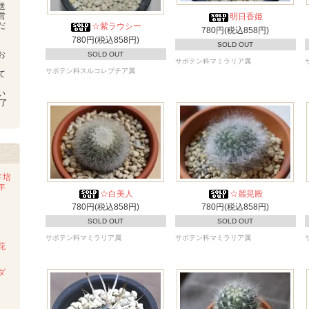
送
営
明日香姫
だ
☆紫ラウシー
780円(税込858円)
780円(税込858円)
SOLD OUT
お
SOLD OUT
サボテン科マミラリア属
、
サボテン科スルコレブチア属
て
い
了
ド培
年
☆白美人
☆麗晃殿
780円(税込858円)
780円(税込858円)
SOLD OUT
SOLD OUT
サボテン科マミラリア属
サボテン科マミラリア属
花
ダ