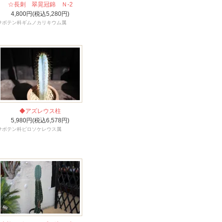
☆長刺 翠晃冠錦 Ｎ-2
4,800円(税込5,280円)
サボテン科ギムノカリキウム属
◆アズレウス柱
5,980円(税込6,578円)
サボテン科ピロソケレウス属