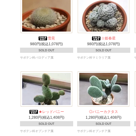
雪晃
☆姫春星
980円(税込1,078円)
980円(税込1,078円)
SOLD OUT
SOLD OUT
サボテン科パロディア属
サボテン科マミラリア属
★レッドバニー
◎バニーカクタス
1,280円(税込1,408円)
1,280円(税込1,408円)
SOLD OUT
SOLD OUT
サボテン科オプンチア属
サボテン科オプンチア属