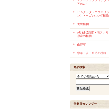
エアープランツ（チラ
アetc..）
ビカクシダ（コウモリ
ン）・ヘゴetc..シダ植物
食虫植物
AU＆NZ原産・南アフリ
原産の植物
山野草
水草・苔・水辺の植物
商品検索
営業日カレンダー