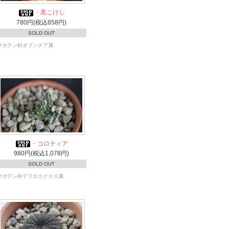
・黒こけし
780円(税込858円)
SOLD OUT
サボテン科オプンチア属
・コロティア
980円(税込1,078円)
SOLD OUT
サボテン科テフロカクタス属