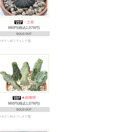
・士童
980円(税込1,078円)
SOLD OUT
サボテン科フライレア属
★姫珊瑚
980円(税込1,078円)
SOLD OUT
サボテン科オプンチア属