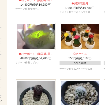
◆柱サボテン（陶器鉢-赤）
◆怒涛花牡丹
14,800円(税込16,280円)
17,800円(税込19,580円)
サボテン科-柱サボテン
サボテン科アリオカルプス属
土
5
2
9
◆柱サボテン（陶器鉢-黒）
◎ヒボたん
49,800円(税込54,780円)
555円(税込610円)
サボテン科-柱サボテン
SOLD OUT
土
サボテン科ギムノカリキウム属
2
9
6
・
い