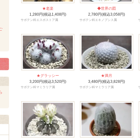
★老楽
◆世界の図
1,280円(税込1,408円)
2,780円(税込3,058円)
サボテン科エスポストア属
サボテン科エキノプシス属
ご
★グラッシー
★満月
3,200円(税込3,520円)
3,480円(税込3,828円)
サボテン科マミラリア属
サボテン科マミラリア属
ら