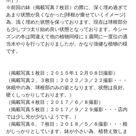
ｍ］）
※前回の鉢（掲載写真７枚目）の際に、深く埋め過ぎて
あまり状態が良くなかった[球根が痩せていくイメージ]
為、浅く埋めた状態を保っております。現在は球根部分
も少しづつ太り始め良い状態となっております。今シー
ズンの冬は間違えて他の植物同様に１週間に一度位の適
当水やりを行っておりましたが、かなり強健な植物の様
です。
（掲載写真１枚目；２０１５年１２月０８日撮影）
（掲載写真２、３枚目；２０２２／３／２２撮影・・・
休眠中の為、球根部のみの姿となります。状態は良好。
硬くしっかりしております。）
（掲載写真４枚目；２０１７／６／８撮影）
（掲載写真５枚目；２０１７／９／２９撮影・・・店内
では少し光が少ないようです。）
（掲載写真６、７枚目；２０１８／５／８撮影・・・根
がしっかりとしています。鉢が小さい為、植替え致しま