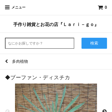
0
メニュー
手作り雑貨とお花の店『Ｌａｒｉ－ｇｏ』
検索
多肉植物
◆ブーファン・ディスチカ