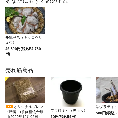
あなたにおすすめの商品
◆亀甲竜（キッコウリ
ュウ）
49,800円(税込54,780
円)
売れ筋商品
オリジナルブレン
◎プラティク
プラ鉢３号（黒-line）
ド培養土(多肉植物全般
580円(税込6
50円(税込55円)
用)2020年12月02日～