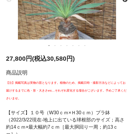
27,800円(税込30,580円)
商品説明
【注】掲載写真は実物の苗となります。植物のため、掲載日時・撮影方法などによってお
届けするまでに色・形・大きさetc...それぞれ変化する場合がございます。予めご了承くだ
さいませ。
【サイズ】１０号（W30ｃｍ×Ｈ30ｃｍ）プラ鉢
（2022/3/22現在-地上に出ている球根部のサイズ；高さ
約14ｃｍ×最大幅約7ｃｍ［最大胴回り一周；約13ｃ