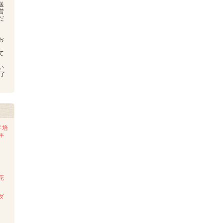
送
営
だ
お
、
て
い
了
ド培
年
花
ダ