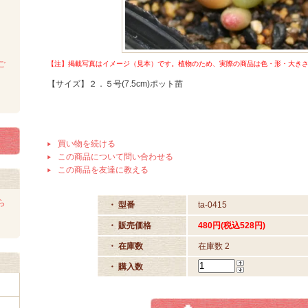
ご
【注】掲載写真はイメージ（見本）です。植物のため、実際の商品は色・形・大きさet
【サイズ】２．５号(7.5cm)ポット苗
買い物を続ける
この商品について問い合わせる
この商品を友達に教える
ら
・ 型番
ta-0415
・ 販売価格
480円(税込528円)
・ 在庫数
在庫数 2
・ 購入数