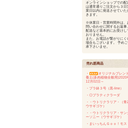
オンラインショップでの配
は通常通りご注文から３日
業日以内に発送させていた
きます。
※休業日・営業時間外は、
問い合わせに関するお返事
配送など基本的にお受けし
おりません。
また、お電話が繋がりにく
場合もございます。 予めご
承下さいませ。
売れ筋商品
・
オリジナルブレン
養土(多肉植物全般用)2020
12月02日～
・プラ鉢３号（黒-line）
・◎プラティクラーダ
・・ウトリクラリア・（青
ウサギゴケ）
・・ウトリクラリア・サン
ーソニー（ウサギゴケ）
・まいっちんＧｏｏ！モス