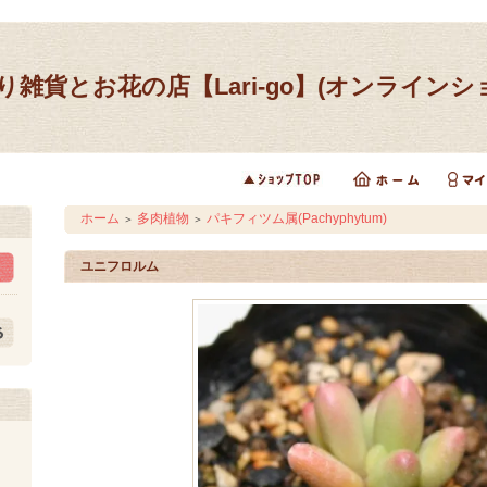
り雑貨とお花の店【Lari-go】(オンラインシ
ホーム
多肉植物
パキフィツム属(Pachyphytum)
＞
＞
ユニフロルム