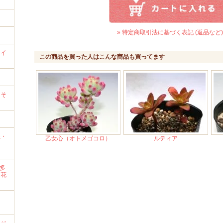
» 特定商取引法に基づく表記 (返品など)
ライ
この商品を買った人はこんな商品も買ってます
）
→そ
系・
乙女心（オトメゴコロ）
ルティア
・多
・花