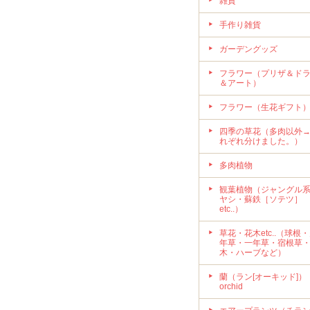
雑貨
手作り雑貨
ガーデングッズ
フラワー（プリザ＆ド
＆アート）
フラワー（生花ギフト
四季の草花（多肉以外
れぞれ分けました。）
多肉植物
観葉植物（ジャングル
ヤシ・蘇鉄［ソテツ］
etc..）
草花・花木etc..（球根
年草・一年草・宿根草
木・ハーブなど）
蘭（ラン[オーキッド]）
orchid