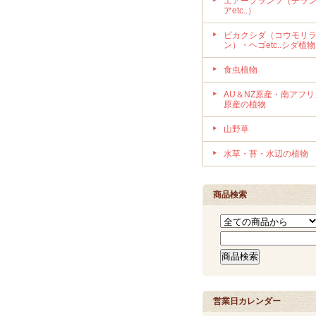
エアープランツ（チラ
アetc..）
ビカクシダ（コウモリ
ン）・ヘゴetc..シダ植物
食虫植物
AU＆NZ原産・南アフリ
原産の植物
山野草
水草・苔・水辺の植物
商品検索
営業日カレンダー