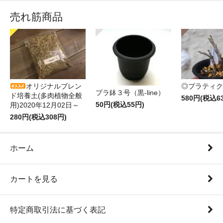
売れ筋商品
オリジナルブレン
◎プラティク
プラ鉢３号（黒-line）
ド培養土(多肉植物全般
580円(税込6
50円(税込55円)
用)2020年12月02日～
280円(税込308円)
ホーム
カートを見る
特定商取引法に基づく表記