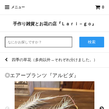
0
メニュー
手作り雑貨とお花の店『Ｌａｒｉ－ｇｏ』
検索
四季の草花（多肉以外→それぞれ分けました。）
◎エアープランツ『アルビダ』