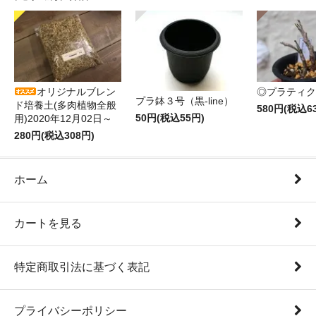
オリジナルブレン
◎プラティク
プラ鉢３号（黒-line）
ド培養土(多肉植物全般
580円(税込6
50円(税込55円)
用)2020年12月02日～
280円(税込308円)
ホーム
カートを見る
特定商取引法に基づく表記
プライバシーポリシー