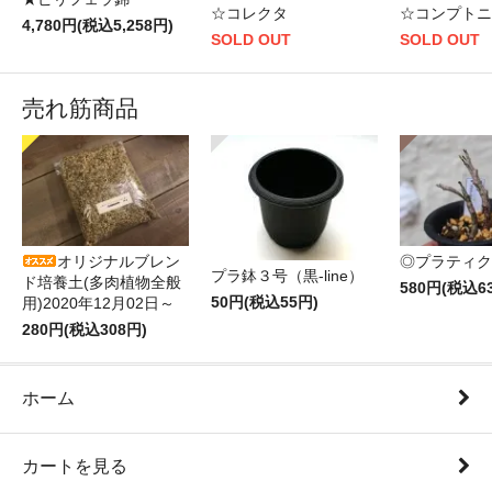
☆コレクタ
☆コンプトニ
4,780円(税込5,258円)
SOLD OUT
SOLD OUT
売れ筋商品
オリジナルブレン
◎プラティク
プラ鉢３号（黒-line）
ド培養土(多肉植物全般
580円(税込6
50円(税込55円)
用)2020年12月02日～
280円(税込308円)
ホーム
カートを見る