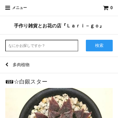
0
メニュー
手作り雑貨とお花の店『Ｌａｒｉ－ｇｏ』
検索
多肉植物
☆白銀スター