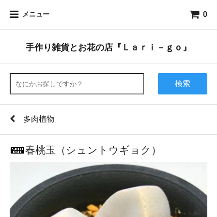
0
メニュー
手作り雑貨とお花の店『Ｌａｒｉ－ｇｏ』
検索
多肉植物
春桃玉（シュントウギョク）