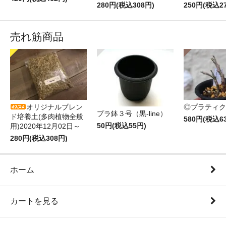
280円(税込308円)
250円(税込2
売れ筋商品
オリジナルブレン
◎プラティク
プラ鉢３号（黒-line）
ド培養土(多肉植物全般
580円(税込6
50円(税込55円)
用)2020年12月02日～
280円(税込308円)
ホーム
カートを見る