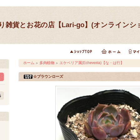
り雑貨とお花の店【Lari-go】(オンラインシ
ホーム
多肉植物
エケベリア属(Echeveria)【な・は行】
＞
＞
☆ブラウンローズ