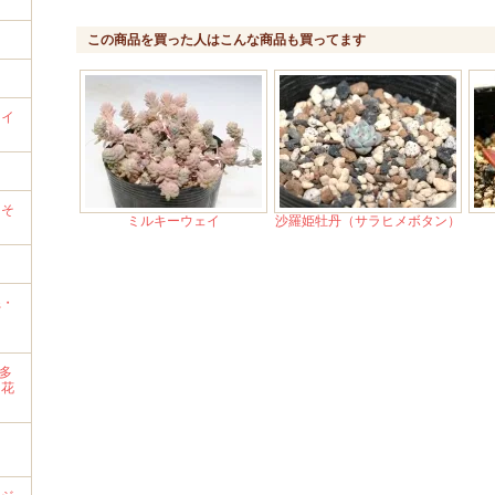
この商品を買った人はこんな商品も買ってます
ライ
）
→そ
ミルキーウェイ
沙羅姫牡丹（サラヒメボタン）
系・
・多
・花