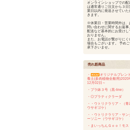
オンラインショップでの配
は通常通りご注文から３日
業日以内に発送させていた
きます。
※休業日・営業時間外は、
問い合わせに関するお返事
配送など基本的にお受けし
おりません。
また、お電話が繋がりにく
場合もございます。 予めご
承下さいませ。
売れ筋商品
・
オリジナルブレン
養土(多肉植物全般用)2020
12月02日～
・プラ鉢３号（黒-line）
・◎プラティクラーダ
・・ウトリクラリア・（青
ウサギゴケ）
・・ウトリクラリア・サン
ーソニー（ウサギゴケ）
・まいっちんＧｏｏ！モス