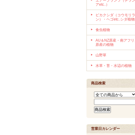
エアープランツ（チラ
アetc..）
ビカクシダ（コウモリ
ン）・ヘゴetc..シダ植物
食虫植物
AU＆NZ原産・南アフリ
原産の植物
山野草
水草・苔・水辺の植物
商品検索
営業日カレンダー