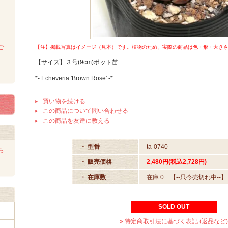
ご
【注】掲載写真はイメージ（見本）です。植物のため、実際の商品は色・形・大きさet
【サイズ】３号(9cm)ポット苗
*- Echeveria 'Brown Rose' -*
買い物を続ける
この商品について問い合わせる
この商品を友達に教える
・ 型番
ta-0740
ら
・ 販売価格
2,480円(税込2,728円)
・ 在庫数
在庫 0 【--只今売切れ中--】
SOLD OUT
» 特定商取引法に基づく表記 (返品など)