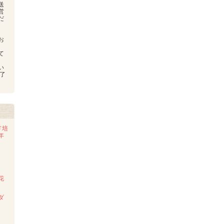
送
営
だ
お
、
て
い
了
ド培
年
花
ダ