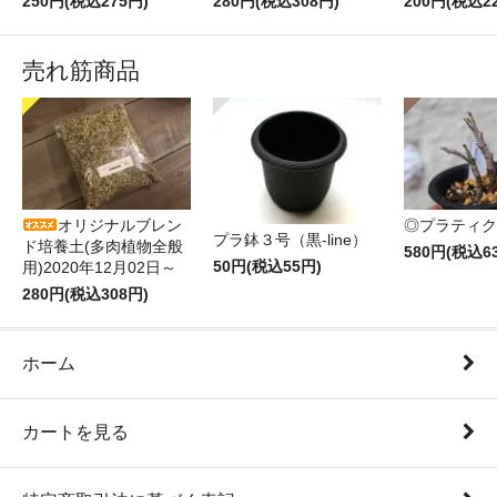
250円(税込275円)
280円(税込308円)
200円(税込2
売れ筋商品
オリジナルブレン
◎プラティク
プラ鉢３号（黒-line）
ド培養土(多肉植物全般
580円(税込6
50円(税込55円)
用)2020年12月02日～
280円(税込308円)
ホーム
カートを見る