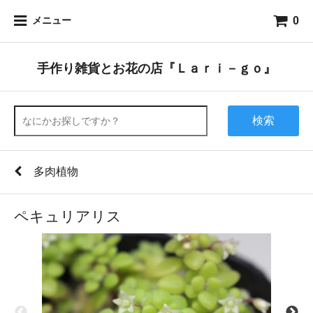
0
メニュー
手作り雑貨とお花の店『Ｌａｒｉ－ｇｏ』
検索
多肉植物
ペキュリアリス