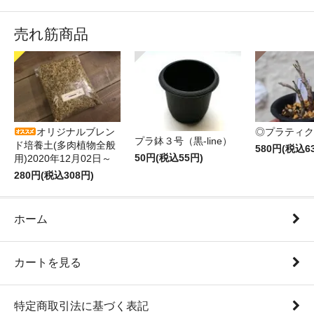
売れ筋商品
オリジナルブレン
◎プラティク
プラ鉢３号（黒-line）
ド培養土(多肉植物全般
580円(税込6
50円(税込55円)
用)2020年12月02日～
280円(税込308円)
ホーム
カートを見る
特定商取引法に基づく表記