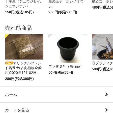
十字星（ジュウジセイ/
星の王子（ホシノオウ
星乙女（ホシ
ジュウジボシ）
ジ）
480円(税込5
150円(税込165円)
250円(税込275円)
売れ筋商品
オリジナルブレン
◎プラティク
プラ鉢３号（黒-line）
ド培養土(多肉植物全般
580円(税込6
50円(税込55円)
用)2020年12月02日～
280円(税込308円)
ホーム
カートを見る