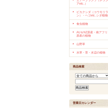
エアープランツ（チラ
アetc..）
ビカクシダ（コウモリ
ン）・ヘゴetc..シダ植物
食虫植物
AU＆NZ原産・南アフリ
原産の植物
山野草
水草・苔・水辺の植物
商品検索
営業日カレンダー