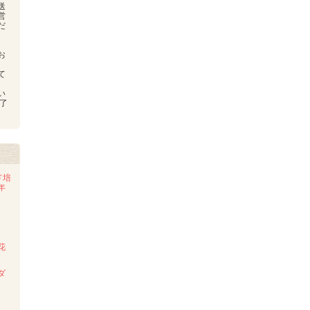
送
営
だ
お
、
て
い
了
ド培
年
花
ダ