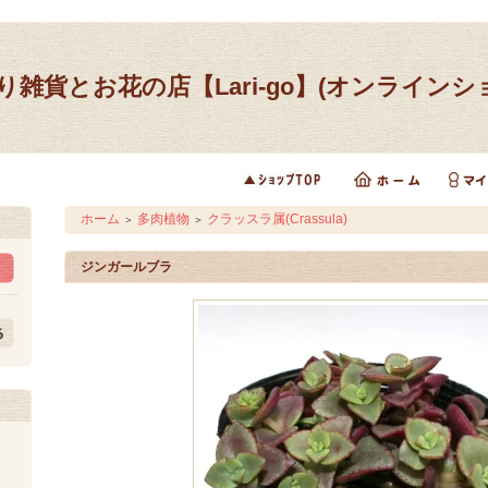
り雑貨とお花の店【Lari-go】(オンラインシ
ホーム
多肉植物
クラッスラ属(Crassula)
＞
＞
ジンガールブラ