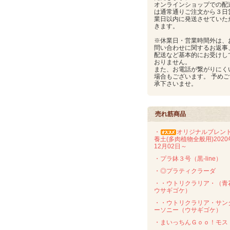
オンラインショップでの配
は通常通りご注文から３日
業日以内に発送させていた
きます。
※休業日・営業時間外は、
問い合わせに関するお返事
配送など基本的にお受けし
おりません。
また、お電話が繋がりにく
場合もございます。 予めご
承下さいませ。
売れ筋商品
・
オリジナルブレン
養土(多肉植物全般用)2020
12月02日～
・プラ鉢３号（黒-line）
・◎プラティクラーダ
・・ウトリクラリア・（青
ウサギゴケ）
・・ウトリクラリア・サン
ーソニー（ウサギゴケ）
・まいっちんＧｏｏ！モス