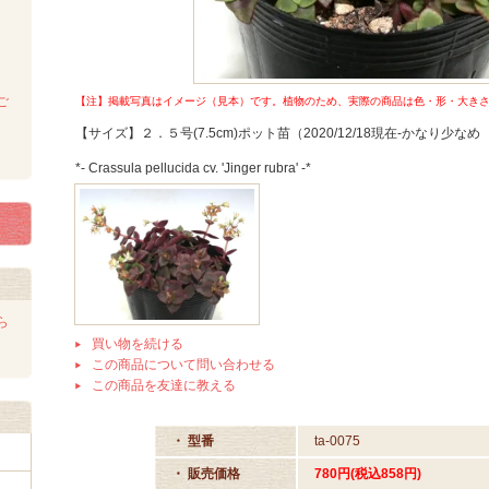
ご
【注】掲載写真はイメージ（見本）です。植物のため、実際の商品は色・形・大きさet
【サイズ】２．５号(7.5cm)ポット苗（2020/12/18現在-かなり少
*- Crassula pellucida cv. 'Jinger rubra' -*
ら
買い物を続ける
この商品について問い合わせる
この商品を友達に教える
・ 型番
ta-0075
・ 販売価格
780円(税込858円)