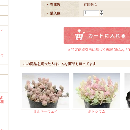
・ 在庫数
在庫数 1
・ 購入数
ライ
）
» 特定商取引法に基づく表記 (返品など)
→そ
この商品を買った人はこんな商品も買ってます
系・
・多
・花
ミルキーウェイ
ポトシウム