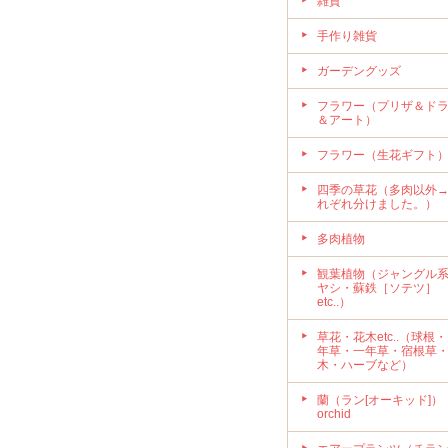
雑貨
手作り雑貨
ガーデングッズ
フラワー（プリザ＆ド
＆アート）
フラワー（生花ギフト
四季の草花（多肉以外
れぞれ分けました。）
多肉植物
観葉植物（ジャングル
ヤシ・蘇鉄［ソテツ］
etc..）
草花・花木etc..（球根
年草・一年草・宿根草
木・ハーブなど）
蘭（ラン[オーキッド]）
orchid