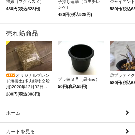
福娘（フクムスメ）
子持ち蓮華（コモチレ
ジャイアント
ンゲ）
480円(税込528円)
580円(税込6
480円(税込528円)
売れ筋商品
オリジナルブレン
◎プラティク
プラ鉢３号（黒-line）
ド培養土(多肉植物全般
580円(税込6
50円(税込55円)
用)2020年12月02日～
280円(税込308円)
ホーム
カートを見る