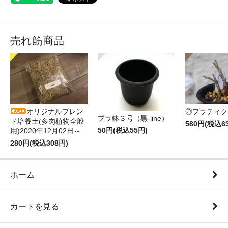
売れ筋商品
オリジナルブレン
◎プラティク
プラ鉢３号（黒-line）
ド培養土(多肉植物全般
580円(税込6
50円(税込55円)
用)2020年12月02日～
280円(税込308円)
ホーム
カートを見る