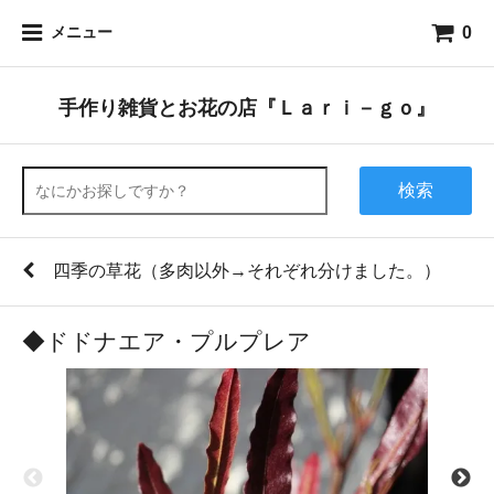
0
メニュー
手作り雑貨とお花の店『Ｌａｒｉ－ｇｏ』
検索
四季の草花（多肉以外→それぞれ分けました。）
◆ドドナエア・プルプレア