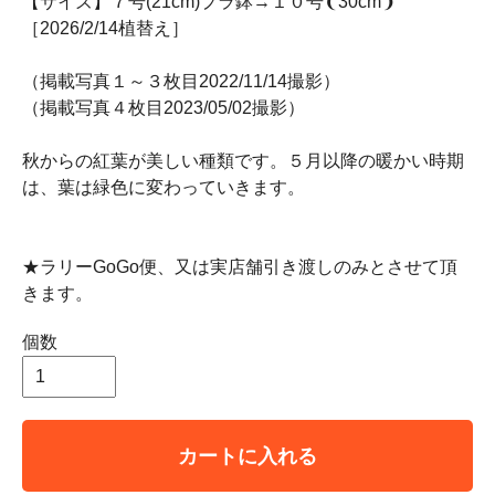
【サイズ】７号(21cm)プラ鉢→１０号❨30cm❩
［2026/2/14植替え］
（掲載写真１～３枚目2022/11/14撮影）
（掲載写真４枚目2023/05/02撮影）
秋からの紅葉が美しい種類です。５月以降の暖かい時期
は、葉は緑色に変わっていきます。
★ラリーGoGo便、又は実店舗引き渡しのみとさせて頂
きます。
個数
カートに入れる