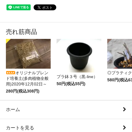
売れ筋商品
オリジナルブレン
◎プラティク
プラ鉢３号（黒-line）
ド培養土(多肉植物全般
580円(税込6
50円(税込55円)
用)2020年12月02日～
280円(税込308円)
ホーム
カートを見る