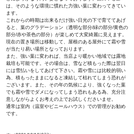
は、そのような環境に慣れた力強い葉に変わってきてい
ます。
これからの時期は出来るだけ強い日光の下で育ててあげ
ると、葉のグラデーション（透明な部分/緑の部分/黄色の
部分/赤や茶色の部分）が楽しめて大変綺麗に見えます。
現在の置き場所は移動して、屋根のある屋外にて霜や雪
が当たり易い場所となっております。
また、強い葉に変われば、当店より暖かい地域では露地
栽培も可能です。その場合は、雪など積もった際は翌日
には雪払いをしてあげて下さい。霜や雪には比較的弱い
為、積もったままになると凍結して枯れてしまう恐れが
ございます。また、その年の気候により、強くなった葉
でも霜や雪でダメになってしまう恐れもある為、充分注
意しながらよくお考えの上でお試しくださいませ。
通常は室内（温室やビニールハウス）での管理がお勧め
です。