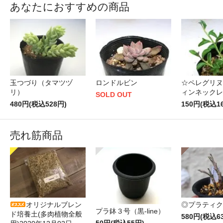
あなたにおすすめの商品
玉つづり（タマツヅ
ロンドルビン
☆ペレグリヌ
リ）
ィンネックレ
SOLD OUT
480円(税込528円)
150円(税込1
売れ筋商品
オリジナルブレン
◎プラティク
プラ鉢３号（黒-line）
ド培養土(多肉植物全般
580円(税込6