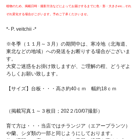
植物のため、掲載日時・撮影方法などによってお届けするまでに色・形・大きさetc...それ
ぞれ変化する場合がございます。予めご了承くださいませ。
*- P. veitchii -*
※冬季（１１月～３月）の期間中は、寒冷地（北海道、
東北などの地域）への発送をお断りする場合がございま
す。
大変ご迷惑をお掛け致しますが、ご理解の程、どうぞよ
ろしくお願い致します。
【サイズ】台板・・・高さ約40ｃｍ 幅約18ｃｍ
（掲載写真１～３枚目；202２/10/07撮影）
育て方は・・・当店ではチランジア（エアープランツ）
や蘭、シダ類の一部と同じようにしております。