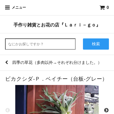
0
メニュー
手作り雑貨とお花の店『Ｌａｒｉ－ｇｏ』
検索
四季の草花（多肉以外→それぞれ分けました。）
ビカクシダ-Ｐ．ベイチー（台板-グレー）