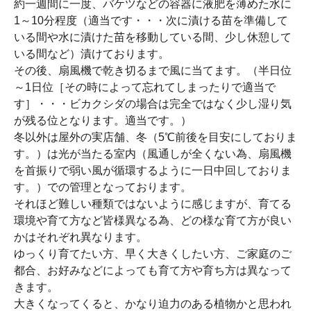
約一週間に一度、バケツなどの容器に液肥を薄めた水に
1～10分程度（適当です・・・次に漬ける苗を準備して
いる間や水に漬けた苗を移動している間、少し休憩して
いる間など）漬けております。
その後、扇風機で乾き切るまで風に当てます。（半日位
～1日位［その時によって忘れてしまったりで適当で
す］・・・ビカクシダの場合は完全ではなく少し湿り気
が残る位となります。適当です。）
冬以外は屋外の実店舗、冬（5℃前後を目安にしておりま
す。）は光が当たる室内（風通しが全くない為、扇風機
を首振りで弱い風が循環するように一日中回しておりま
す。）での管理となっております。
それほど難しい種類ではないように感じますが、育てる
環境や育て方など皆様異なる為、どの様な育て方が良い
かはそれぞれ異なります。
ゆっくり育てたい方、早く大きくしたい方、ご家庭のご
都合、お好みなどによっても育て方や育ち方は異なって
きます。
大きくなってくると、かなり迫力のある植物かと思われ