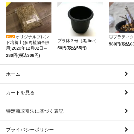
オリジナルブレン
◎プラティク
プラ鉢３号（黒-line）
ド培養土(多肉植物全般
580円(税込6
50円(税込55円)
用)2020年12月02日～
280円(税込308円)
ホーム
カートを見る
特定商取引法に基づく表記
プライバシーポリシー