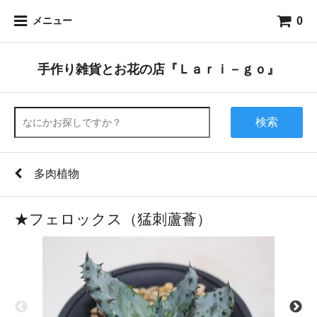
0
メニュー
手作り雑貨とお花の店『Ｌａｒｉ－ｇｏ』
検索
多肉植物
★フェロックス（猛刺蘆薈）