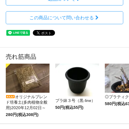
この商品について問い合わせる
売れ筋商品
オリジナルブレン
◎プラティク
プラ鉢３号（黒-line）
ド培養土(多肉植物全般
580円(税込6
50円(税込55円)
用)2020年12月02日～
280円(税込308円)