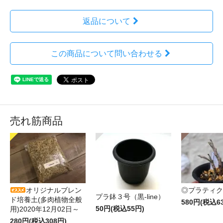
返品について
この商品について問い合わせる
売れ筋商品
オリジナルブレン
◎プラティク
プラ鉢３号（黒-line）
ド培養土(多肉植物全般
580円(税込6
50円(税込55円)
用)2020年12月02日～
280円(税込308円)