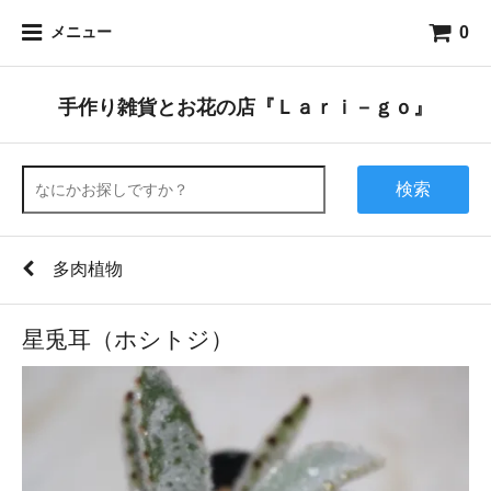
0
メニュー
手作り雑貨とお花の店『Ｌａｒｉ－ｇｏ』
検索
多肉植物
星兎耳（ホシトジ）