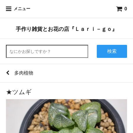
0
メニュー
手作り雑貨とお花の店『Ｌａｒｉ－ｇｏ』
検索
多肉植物
★ツムギ