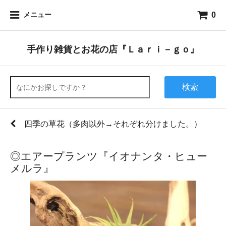
0
メニュー
手作り雑貨とお花の店『Ｌａｒｉ－ｇｏ』
検索
四季の草花（多肉以外→それぞれ分けました。）
◎エアープランツ『イオナンタ・ヒュー
メルラ』