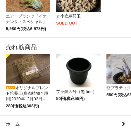
エアープランツ『イオ
☆小吹烏羽玉
ナンタ・スペシャル』
SOLD OUT
5,980円(税込6,578円)
売れ筋商品
オリジナルブレン
◎プラティク
プラ鉢３号（黒-line）
ド培養土(多肉植物全般
580円(税込6
50円(税込55円)
用)2020年12月02日～
280円(税込308円)
ホーム