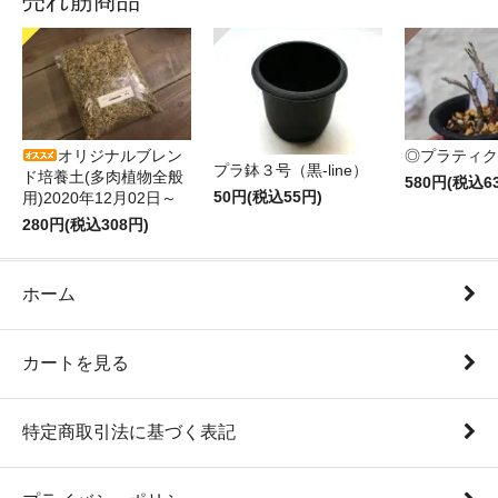
売れ筋商品
オリジナルブレン
◎プラティク
プラ鉢３号（黒-line）
ド培養土(多肉植物全般
580円(税込6
50円(税込55円)
用)2020年12月02日～
280円(税込308円)
ホーム
カートを見る
特定商取引法に基づく表記