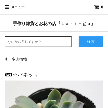
0
メニュー
手作り雑貨とお花の店『Ｌａｒｉ－ｇｏ』
検索
多肉植物
☆バネッサ