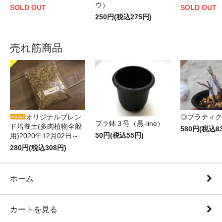
ウ）
SOLD OUT
SOLD OUT
250円(税込275円)
売れ筋商品
オリジナルブレン
◎プラティク
プラ鉢３号（黒-line）
ド培養土(多肉植物全般
580円(税込6
50円(税込55円)
用)2020年12月02日～
280円(税込308円)
ホーム
カートを見る