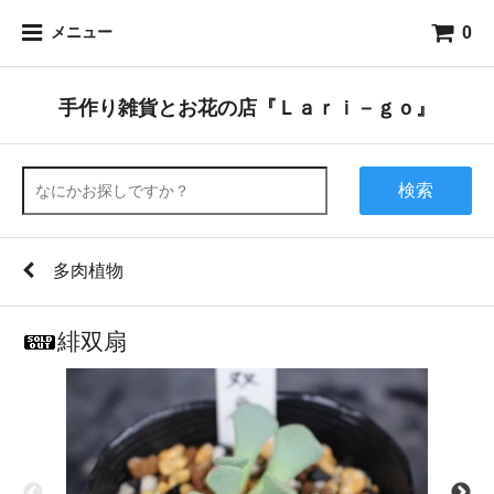
0
メニュー
手作り雑貨とお花の店『Ｌａｒｉ－ｇｏ』
検索
多肉植物
緋双扇