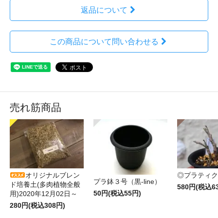
返品について
この商品について問い合わせる
売れ筋商品
オリジナルブレン
◎プラティク
プラ鉢３号（黒-line）
ド培養土(多肉植物全般
580円(税込6
50円(税込55円)
用)2020年12月02日～
280円(税込308円)