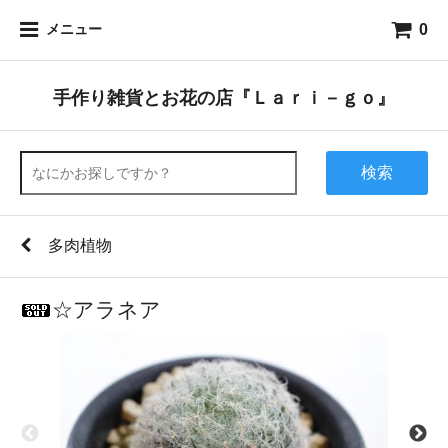
0
メニュー
手作り雑貨とお花の店『Ｌａｒｉ－ｇｏ』
検索
多肉植物
☆アラネア