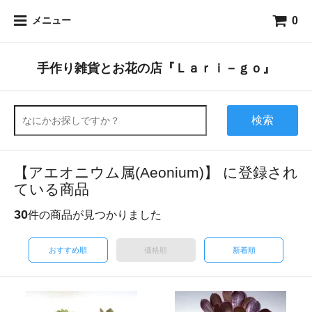
0
メニュー
手作り雑貨とお花の店『Ｌａｒｉ－ｇｏ』
検索
【アエオニウム属(Aeonium)】 に登録され
ている商品
30
件の商品が見つかりました
おすすめ順
価格順
新着順