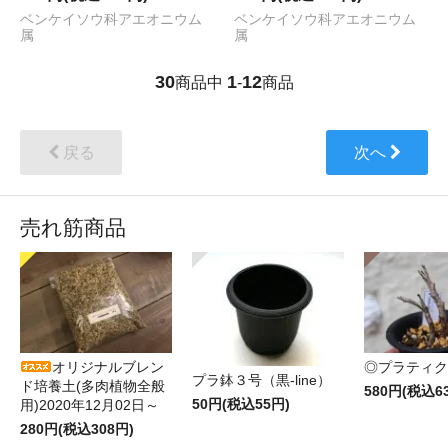
ベンケイソウ科アエオニウム
ベンケイソウ科アエオニウム
属
属
30
1
12
商品中
-
商品
戻る
次へ
売れ筋商品
オリジナルブレン
◎プラティク
プラ鉢３号（黒-line）
ド培養土(多肉植物全般
580円(税込6
50円(税込55円)
用)2020年12月02日～
280円(税込308円)