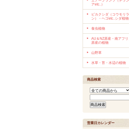
エアープランツ（チラ
アetc..）
ビカクシダ（コウモリ
ン）・ヘゴetc..シダ植物
食虫植物
AU＆NZ原産・南アフリ
原産の植物
山野草
水草・苔・水辺の植物
商品検索
営業日カレンダー