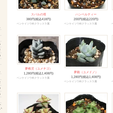
スバルの塔
ハンベルティー
380円(税込418円)
200円(税込220円)
ベンケイソウ科クラッスラ属
ベンケイソウ科クラッスラ属
土
5
2
9
夢稚児（ユメチゴ）
土
夢殿（ユメドノ）
1,280円(税込1,408円)
1,280円(税込1,408円)
ベンケイソウ科クラッスラ属
ベンケイソウ科クラッスラ属
2
9
6
・
い