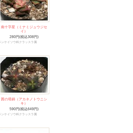
南十字星（ミナミジュウジセ
イ）
280円(税込308円)
ベンケイソウ科クラッスラ属
茜の塔錦（アカネノトウニシ
キ）
590円(税込649円)
ベンケイソウ科クラッスラ属