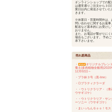
オンラインショップでの配
は通常通りご注文から３日
業日以内に発送させていた
きます。
※休業日・営業時間外は、
問い合わせに関するお返事
配送など基本的にお受けし
おりません。
また、お電話が繋がりにく
場合もございます。 予めご
承下さいませ。
売れ筋商品
・
オリジナルブレン
養土(多肉植物全般用)2020
12月02日～
・プラ鉢３号（黒-line）
・◎プラティクラーダ
・・ウトリクラリア・（青
ウサギゴケ）
・・ウトリクラリア・サン
ーソニー（ウサギゴケ）
・まいっちんＧｏｏ！モス