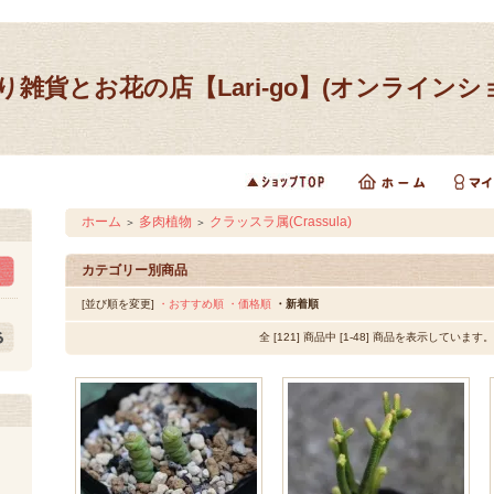
り雑貨とお花の店【Lari-go】(オンラインシ
ホーム
多肉植物
クラッスラ属(Crassula)
＞
＞
カテゴリー別商品
[並び順を変更]
・おすすめ順
・価格順
・新着順
全 [121] 商品中 [1-48] 商品を表示しています。