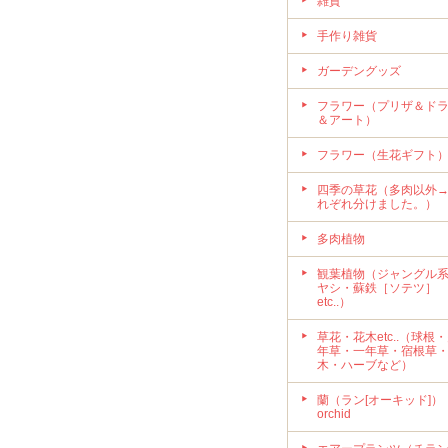
雑貨
手作り雑貨
ガーデングッズ
フラワー（プリザ＆ド
＆アート）
フラワー（生花ギフト
四季の草花（多肉以外
れぞれ分けました。）
多肉植物
観葉植物（ジャングル
ヤシ・蘇鉄［ソテツ］
etc..）
草花・花木etc..（球根
年草・一年草・宿根草
木・ハーブなど）
蘭（ラン[オーキッド]）
orchid