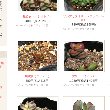
送
営
だ
星乙女（ホシオトメ）
ソシアリスＳＰ（トランスバー
お
ル）
480円(税込528円)
、
780円(税込858円)
ベンケイソウ科クラッスラ属
て
ベンケイソウ科クラッスラ属
い
了
ド培
年
寿限無（ジュゲム）
愛星（アイボシ）
380円(税込418円)
1,280円(税込1,408円)
ベンケイソウ科クラッスラ属
ベンケイソウ科クラッスラ属
花
ダ