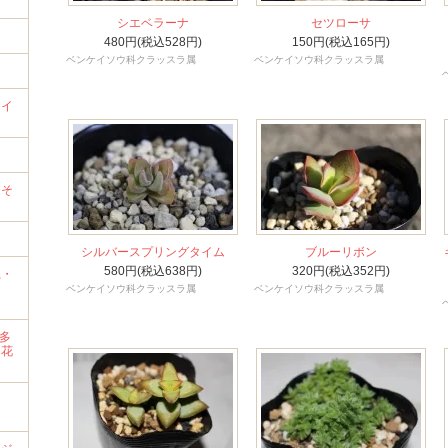
シエベラーナ
セツローサ
480円(税込528円)
150円(税込165円)
ベンケイソウ科クラッスラ属
ベンケイソウ科クラッスラ属
ライ
）
→そ
シルバースプリングタイム
ブルーリボン
580円(税込638円)
320円(税込352円)
系・
ベンケイソウ科クラッスラ属
ベンケイソウ科クラッスラ属
・多
・花