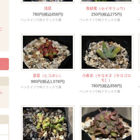
清星
青鎖竜（セイサリュウ）
780円(税込858円)
250円(税込275円)
ベンケイソウ科クラッスラ属
ベンケイソウ科クラッスラ属
ご
彦星（ヒコボシ）
小夜衣（サヨギヌ［サヨゴロ
モ］）
980円(税込1,078円)
780円(税込858円)
ベンケイソウ科クラッスラ属
ベンケイソウ科クラッスラ属
ら